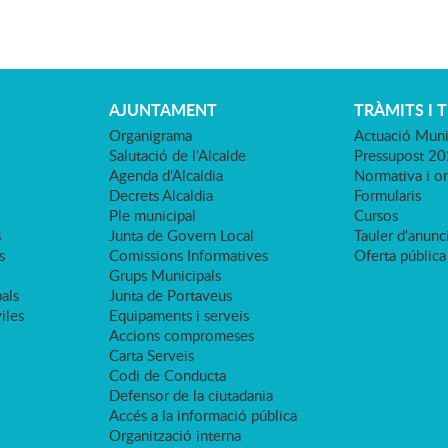
AJUNTAMENT
TRÀMITS I 
Organigrama
Actuació Muni
Salutació de l'Alcalde
Pressupost 2
Agenda d'Alcaldia
Normativa i o
Decrets Alcaldia
Formularis
Ple municipal
Cursos
s
Junta de Govern Local
Tauler d'anunci
s
Comissions Informatives
Oferta pública
Grups Municipals
als
Junta de Portaveus
viles
Equipaments i serveis
Accions compromeses
Carta Serveis
Codi de Conducta
Defensor de la ciutadania
Accés a la informació pública
Organització interna