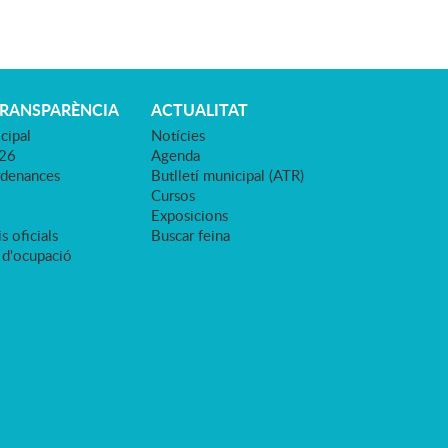
TRANSPARÈNCIA
ACTUALITAT
cipal
Notícies
026
Agenda
rdenances
Butlletí municipal (ATR)
Cursos
Exposicions
s oficials
Buscar feina
 d'ocupació