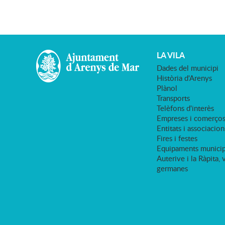
LA VILA
Dades del municipi
Història d'Arenys
Plànol
Transports
Telèfons d'interès
Empreses i comerço
Entitats i associacion
Fires i festes
Equipaments municip
Auterive i la Ràpita, 
germanes