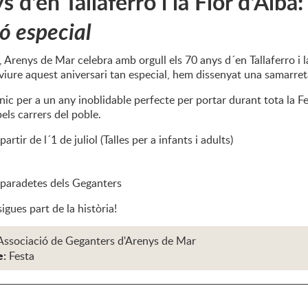
s d'en Tallaferro i la Flor d'Alba
ió especial
Arenys de Mar celebra amb orgull els 70 anys d´en Tallaferro i la
viure aquest aniversari tan especial, hem dissenyat una samarret
ic per a un any inoblidable perfecte per portar durant tota la Fes
ls carrers del poble.
artir de l´1 de juliol (Talles per a infants i adults)
 paradetes dels Geganters
sigues part de la història!
Associació de Geganters d'Arenys de Mar
e:
Festa