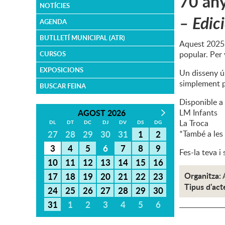
70 any
NOTÍCIES
– Edic
AGENDA
BUTLLETÍ MUNICIPAL (ATR)
Aquest 2025, 
popular. Per 
CURSOS
EXPOSICIONS
Un disseny ún
simplement pe
BUSCAR FEINA
Disponible a p
AGOST 2026
LM Infants
La Troca
DL
DT
DC
DJ
DV
DS
DG
27
28
29
30
31
1
2
*També a les
3
4
5
6
7
8
9
Fes-la teva i 
10
11
12
13
14
15
16
Organitza:
17
18
19
20
21
22
23
Tipus d'act
24
25
26
27
28
29
30
31
1
2
3
4
5
6