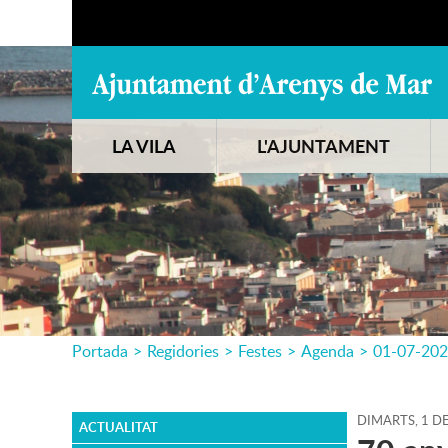
LA VILA
L'AJUNTAMENT
Portada
>
Regidories
>
Festes
>
Agenda
>
01-07-20
DIMARTS,
1
D
ACTUALITAT