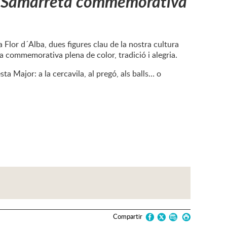
:
Samarreta commemorativa
 Flor d´Alba, dues figures clau de la nostra cultura
a commemorativa plena de color, tradició i alegria.
ta Major: a la cercavila, al pregó, als balls… o
Compartir