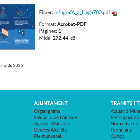
Fitxer:
InfografA_a_Llega700.pdf
Acrobat-PDF
Format:
1
Pàgines:
272.44
kB
Mida:
juny
de
2025
AJUNTAMENT
TRÀMITS I 
Organigrama
Actuació Muni
Salutació de l'Alcalde
Pressupost 2
Agenda d'Alcaldia
Normativa i o
Decrets Alcaldia
Formularis
Ple municipal
Cursos