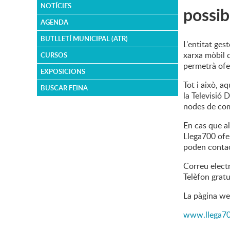
NOTÍCIES
possib
AGENDA
BUTLLETÍ MUNICIPAL (ATR)
L'entitat ges
xarxa mòbil 
CURSOS
permetrà ofer
EXPOSICIONS
Tot i això, a
BUSCAR FEINA
la Televisió 
nodes de co
En cas que al
Llega700 ofer
poden contac
Correu elect
Telèfon grat
La pàgina we
www.llega70