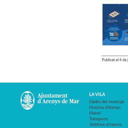
Publicat
el
4
de
LA VILA
Dades del municipi
Història d'Arenys
Plànol
Transports
Telèfons d'interès