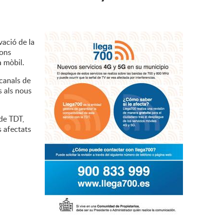
vació de la
ions
a mòbil.
 canals de
s als nous
 de TDT,
s afectats