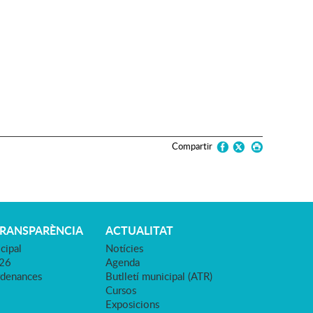
Compartir
TRANSPARÈNCIA
ACTUALITAT
cipal
Notícies
026
Agenda
rdenances
Butlletí municipal (ATR)
Cursos
Exposicions