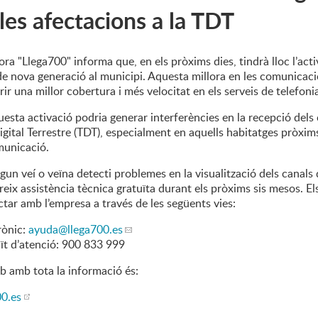
les afectacions a la TDT
tora "Llega700" informa que, en els pròxims dies, tindrà lloc l’acti
de nova generació al municipi. Aquesta millora en les comunicac
ir una millor cobertura i més velocitat en els serveis de telefoni
questa activació podria generar interferències en la recepció dels
Digital Terrestre (TDT), especialment en aquells habitatges pròxim
municació.
gun veí o veïna detecti problemes en la visualització dels canals
eix assistència tècnica gratuïta durant els pròxims sis mesos. El
tar amb l’empresa a través de les següents vies:
rònic:
ayuda
@llega700.es
uït d’atenció: 900 833 999
b amb tota la informació és:
0.es