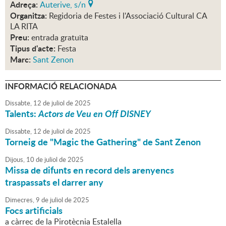
Adreça:
Auterive, s/n
Organitza:
Regidoria de Festes i l'Associació Cultural CA
LA RITA
Preu:
entrada gratuïta
Tipus d'acte:
Festa
Marc:
Sant Zenon
INFORMACIÓ RELACIONADA
Dissabte,
12
de
juliol
de
2025
Talents:
Actors de Veu en Off DISNEY
Dissabte,
12
de
juliol
de
2025
Torneig de "Magic the Gathering" de Sant Zenon
Dijous,
10
de
juliol
de
2025
Missa de difunts en record dels arenyencs
traspassats el darrer any
Dimecres,
9
de
juliol
de
2025
Focs artificials
a càrrec de la Pirotècnia Estalella