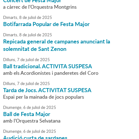
a càrrec de l'Orquestra Montgrins
Dimarts,
8
de
juliol
de
2025
Botifarrada Popular de Festa Major
Dimarts,
8
de
juliol
de
2025
Repicada general de campanes anunciant la
solemnitat de Sant Zenon
Dilluns,
7
de
juliol
de
2025
Ball tradicional. ACTIVITA SUSPESA
amb els Acordionistes i panderetes del Coro
Dilluns,
7
de
juliol
de
2025
Tarda de Jocs. ACTIVITAT SUSPESA
Espai per la mainada de jocs populars
Diumenge,
6
de
juliol
de
2025
Ball de Festa Major
amb l'Orquestra Selvatana
Diumenge,
6
de
juliol
de
2025
Audició curta de sardanes