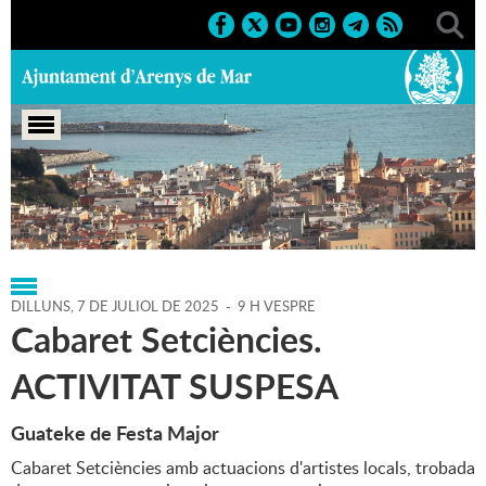
Portada
>
Regidories
>
Festes
>
Agenda
>
07-07-2025
DILLUNS,
7
DE
JULIOL
DE
2025
-
9 H VESPRE
Cabaret Setciències.
ACTIVITAT SUSPESA
Guateke de Festa Major
Cabaret Setciències amb actuacions d'artistes locals, trobada