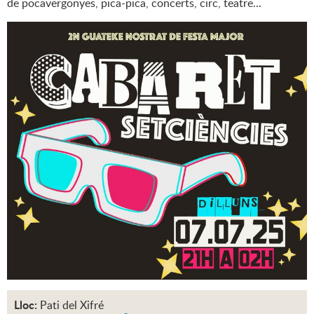
de pocavergonyes, pica-pica, concerts, circ, teatre...
Lloc:
Pati del Xifré