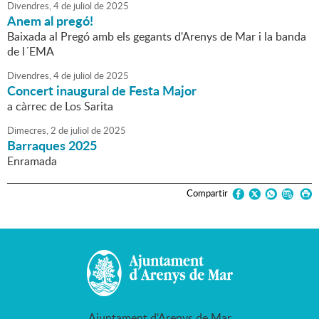
Divendres,
4
de
juliol
de
2025
Anem al pregó!
Baixada al Pregó amb els gegants d'Arenys de Mar i la banda
de l´EMA
Divendres,
4
de
juliol
de
2025
Concert inaugural de Festa Major
a càrrec de Los Sarita
Dimecres,
2
de
juliol
de
2025
Barraques 2025
Enramada
Compartir
Ajuntament d'Arenys de Mar