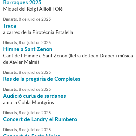
Barraques 2025
Miquel del Roig i Allioli i Olé
Dimarts,
8
de
juliol
de
2025
Traca
a càrrec de la Pirotècnia Estalella
Dimarts,
8
de
juliol
de
2025
Himne a Sant Zenon
Cant de l´Himne a Sant Zenon (lletra de Joan Draper i música
de Xavier Maimí)
Dimarts,
8
de
juliol
de
2025
Res de la pregària de Completes
Dimarts,
8
de
juliol
de
2025
Audició curta de sardanes
amb la Cobla Montgrins
Dimarts,
8
de
juliol
de
2025
Concert de Landry el Rumbero
Dimarts,
8
de
juliol
de
2025
Concert de Festa Major