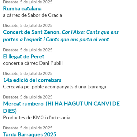
Dissabte,
5
de
juliol
de
2025
Rumba catalana
a càrrec de Sabor de Gracia
Dissabte,
5
de
juliol
de
2025
Concert de Sant Zenon.
Cor l'Aixa: Cants que ens
porten a l'esperit i Cants que ens porta el vent
Dissabte,
5
de
juliol
de
2025
El llegat de Peret
concert a càrrec Dani Pubill
Dissabte,
5
de
juliol
de
2025
14a edició del correbars
Cercavila pel poble acompanyats d'una txaranga
Dissabte,
5
de
juliol
de
2025
Mercat rumbero (HI HA HAGUT UN CANVI DE
DIES)
Productes de KM0 i d'artesania
Dissabte,
5
de
juliol
de
2025
Tarda Barraques 2025