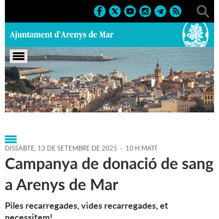
Portada
>
Regidories
>
Sanitat i salut
pública
>
Agenda
>
13-09-2025
DISSABTE,
13
DE
SETEMBRE
DE
2025
-
10 H MATÍ
Campanya de donació de sang
a Arenys de Mar
Piles recarregades, vides recarregades, et
necessitem!