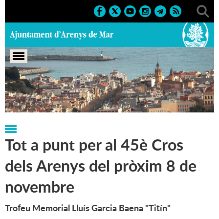
Portada
>
Regidories
>
Esports
>
Actes esportius
>
Notícies
Tot a punt per al 45è Cros
dels Arenys del pròxim 8 de
novembre
Trofeu Memorial Lluís Garcia Baena "Titín"