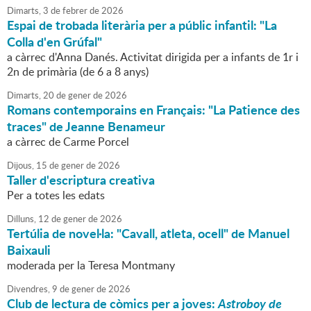
Dimarts,
3
de
febrer
de
2026
Espai de trobada literària per a públic infantil: "La
Colla d'en Grúfal"
a càrrec d'Anna Danés. Activitat dirigida per a infants de 1r i
2n de primària (de 6 a 8 anys)
Dimarts,
20
de
gener
de
2026
Romans contemporains en Français: "La Patience des
traces" de Jeanne Benameur
a càrrec de Carme Porcel
Dijous,
15
de
gener
de
2026
Taller d'escriptura creativa
Per a totes les edats
Dilluns,
12
de
gener
de
2026
Tertúlia de novel·la: "Cavall, atleta, ocell" de Manuel
Baixauli
moderada per la Teresa Montmany
Divendres,
9
de
gener
de
2026
Club de lectura de còmics per a joves:
Astroboy de