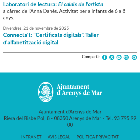
Laboratori de lectura:
El calaix de l'artista
a càrrec de l'Anna Danés. Activitat per a infants de 6 a 8
anys.
Divendres,
21
de
novembre
de
2025
Connecta't: "Certificats digitals". Taller
d'alfabetització digital
Compartir
Ajuntament d'Arenys de Mar
Riera del Bisbe Pol, 8 - 08350 Arenys de Mar - Tel. 93 795 99
00
INTRANET
AVÍS LEGAL
POLÍTICA PRIVACITAT