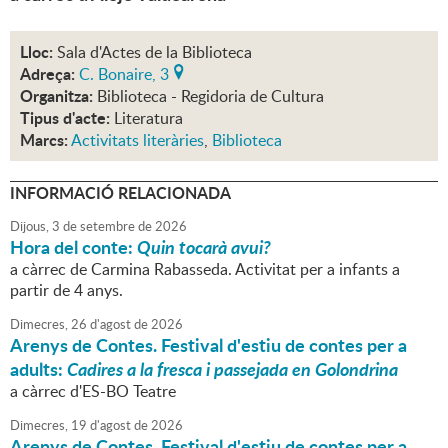
Lloc:
Sala d'Actes de la Biblioteca
Adreça:
C. Bonaire, 3
Organitza:
Biblioteca - Regidoria de Cultura
Tipus d'acte:
Literatura
Marcs:
Activitats literàries
,
Biblioteca
INFORMACIÓ RELACIONADA
Dijous,
3
de
setembre
de
2026
Hora del conte:
Quin tocarà avui?
a càrrec de Carmina Rabasseda. Activitat per a infants a
partir de 4 anys.
Dimecres,
26
d'
agost
de
2026
Arenys de Contes. Festival d'estiu de contes per a
adults:
Cadires a la fresca i passejada en Golondrina
a càrrec d'ES-BO Teatre
Dimecres,
19
d'
agost
de
2026
Arenys de Contes. Festival d'estiu de contes per a