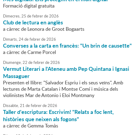
Formació digital gratuïta
Dimecres,
25
de
febrer
de
2026
Club de lectura en anglès
a càrrec de Leonora de Groot Bogaarts
Dimarts,
24
de
febrer
de
2026
Converses a la carta en francès: "Un brin de causette"
a càrrec de Carme Porcel
Diumenge,
22
de
febrer
de
2026
Vermut Literari a l'Ateneu amb Pep Quintana i Ignasi
Massaguer
Presenten el llibre: "Salvador Espriu i els seus veïns". Amb
lectures de Marta Catalan i Montse Comí i música dels
violinistes Mar de Antonio i Eloi Montmany
Dissabte,
21
de
febrer
de
2026
Taller d'escriptura: Escrivim! "Relats a foc lent,
històries que neixen als fogons"
a càrrec de Gemma Tomàs