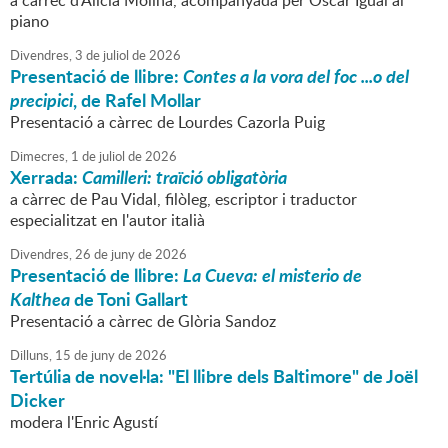
a càrrec d'Alícia Molina, acompanyada per Òscar Igual al
piano
Divendres,
3
de
juliol
de
2026
Presentació de llibre:
Contes a la vora del foc ...o del
precipici
, de Rafel Mollar
Presentació a càrrec de Lourdes Cazorla Puig
Dimecres,
1
de
juliol
de
2026
Xerrada:
Camilleri: traïció obligatòria
a càrrec de Pau Vidal, filòleg, escriptor i traductor
especialitzat en l'autor italià
Divendres,
26
de
juny
de
2026
Presentació de llibre:
La Cueva: el misterio de
Kalthea
de Toni Gallart
Presentació a càrrec de Glòria Sandoz
Dilluns,
15
de
juny
de
2026
Tertúlia de novel·la: "El llibre dels Baltimore" de Joël
Dicker
modera l'Enric Agustí