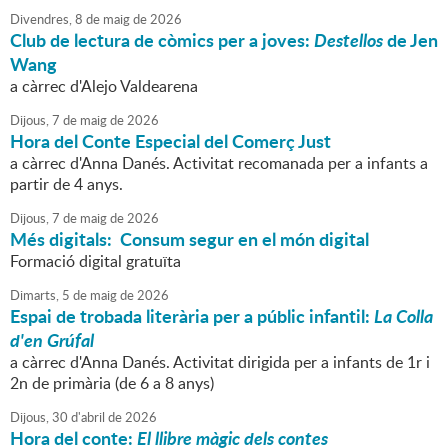
Divendres,
8
de
maig
de
2026
Club de lectura de còmics per a joves:
Destellos
de Jen
Wang
a càrrec d'Alejo Valdearena
Dijous,
7
de
maig
de
2026
Hora del Conte Especial del Comerç Just
a càrrec d'Anna Danés. Activitat recomanada per a infants a
partir de 4 anys.
Dijous,
7
de
maig
de
2026
Més digitals: Consum segur en el món digital
Formació digital gratuïta
Dimarts,
5
de
maig
de
2026
Espai de trobada literària per a públic infantil:
La Colla
d'en Grúfal
a càrrec d'Anna Danés. Activitat dirigida per a infants de 1r i
2n de primària (de 6 a 8 anys)
Dijous,
30
d'
abril
de
2026
Hora del conte:
El llibre màgic dels contes