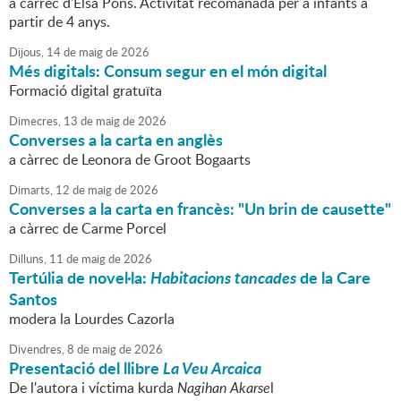
a càrrec d'Elsa Pons. Activitat recomanada per a infants a
partir de 4 anys.
Dijous,
14
de
maig
de
2026
Més digitals: Consum segur en el món digital
Formació digital gratuïta
Dimecres,
13
de
maig
de
2026
Converses a la carta en anglès
a càrrec de Leonora de Groot Bogaarts
Dimarts,
12
de
maig
de
2026
Converses a la carta en francès: "Un brin de causette"
a càrrec de Carme Porcel
Dilluns,
11
de
maig
de
2026
Tertúlia de novel·la:
Habitacions tancades
de la Care
Santos
modera la Lourdes Cazorla
Divendres,
8
de
maig
de
2026
Presentació del llibre
La Veu Arcaica
De l'autora i víctima kurda
Nagihan Akarse
l