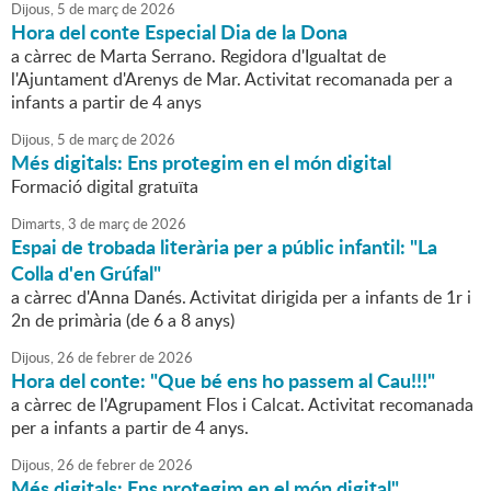
Dijous,
5
de
març
de
2026
Hora del conte Especial Dia de la Dona
a càrrec de Marta Serrano. Regidora d'Igualtat de
l'Ajuntament d'Arenys de Mar. Activitat recomanada per a
infants a partir de 4 anys
Dijous,
5
de
març
de
2026
Més digitals: Ens protegim en el món digital
Formació digital gratuïta
Dimarts,
3
de
març
de
2026
Espai de trobada literària per a públic infantil: "La
Colla d'en Grúfal"
a càrrec d'Anna Danés. Activitat dirigida per a infants de 1r i
2n de primària (de 6 a 8 anys)
Dijous,
26
de
febrer
de
2026
Hora del conte: "Que bé ens ho passem al Cau!!!"
a càrrec de l'Agrupament Flos i Calcat. Activitat recomanada
per a infants a partir de 4 anys.
Dijous,
26
de
febrer
de
2026
Més digitals: Ens protegim en el món digital"