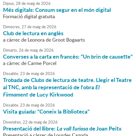
Dijous,
28
de
maig
de
2026
Més digitals: Consum segur en el món digital
Formació digital gratuïta
Dimecres,
27
de
maig
de
2026
Club de lectura en anglès
a càrrec de Leonora de Groot Bogaarts
Dimarts,
26
de
maig
de
2026
Converses a la carta en francès: "Un brin de causette"
a càrrec de Carme Porcel
Dissabte,
23
de
maig
de
2026
Trobada de Clubs de lectura de teatre. Llegir el Teatre
al TNC, amb la representació de l'obra
El
Firmament
de Lucy Kirkwood
Dissabte,
23
de
maig
de
2026
Visita guiada: "Coneix la Biblioteca"
Divendres,
22
de
maig
de
2026
Presentació del llibre:
La vall furiosa
de Joan Peitx
Presentació a càrrec de Lourdes Cazorla