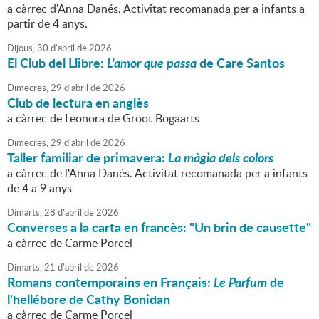
a càrrec d'Anna Danés. Activitat recomanada per a infants a
partir de 4 anys.
Dijous,
30
d'
abril
de
2026
El Club del Llibre:
L'amor que passa
de Care Santos
Dimecres,
29
d'
abril
de
2026
Club de lectura en anglès
a càrrec de Leonora de Groot Bogaarts
Dimecres,
29
d'
abril
de
2026
Taller familiar de primavera:
La màgia dels colors
a càrrec de l'Anna Danés. Activitat recomanada per a infants
de 4 a 9 anys
Dimarts,
28
d'
abril
de
2026
Converses a la carta en francès: "Un brin de causette"
a càrrec de Carme Porcel
Dimarts,
21
d'
abril
de
2026
Romans contemporains en Français:
Le Parfum
de
l'hellébore de Cathy Bonidan
a càrrec de Carme Porcel