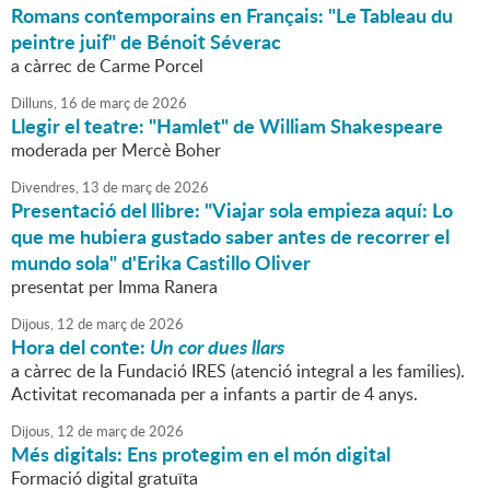
Romans contemporains en Français: "Le Tableau du
peintre juif" de Bénoit Séverac
a càrrec de Carme Porcel
Dilluns,
16
de
març
de
2026
Llegir el teatre: "Hamlet" de William Shakespeare
moderada per Mercè Boher
Divendres,
13
de
març
de
2026
Presentació del llibre: "Viajar sola empieza aquí: Lo
que me hubiera gustado saber antes de recorrer el
mundo sola" d'Erika Castillo Oliver
presentat per Imma Ranera
Dijous,
12
de
març
de
2026
Hora del conte:
Un cor dues llars
a càrrec de la Fundació IRES (atenció integral a les families).
Activitat recomanada per a infants a partir de 4 anys.
Dijous,
12
de
març
de
2026
Més digitals: Ens protegim en el món digital
Formació digital gratuïta