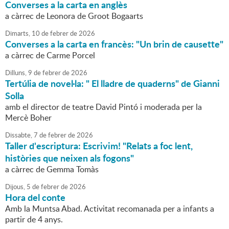
Converses a la carta en anglès
a càrrec de Leonora de Groot Bogaarts
Dimarts,
10
de
febrer
de
2026
Converses a la carta en francès: "Un brin de causette"
a càrrec de Carme Porcel
Dilluns,
9
de
febrer
de
2026
Tertúlia de novel·la: " El lladre de quaderns" de Gianni
Solla
amb el director de teatre David Pintó i moderada per la
Mercè Boher
Dissabte,
7
de
febrer
de
2026
Taller d'escriptura: Escrivim! "Relats a foc lent,
històries que neixen als fogons"
a càrrec de Gemma Tomàs
Dijous,
5
de
febrer
de
2026
Hora del conte
Amb la Muntsa Abad. Activitat recomanada per a infants a
partir de 4 anys.