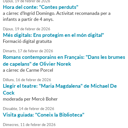
Dijous,
19
de
febrer
de
2026
Hora del conte: "Contes perduts"
a càrrec d'Ingrid Domingo. Activitat recomanada per a
infants a partir de 4 anys.
Dijous,
19
de
febrer
de
2026
Més digitals: Ens protegim en el món digital"
Formació digital gratuïta
Dimarts,
17
de
febrer
de
2026
Romans contemporains en Français: "Dans les brumes
de capelans" de Olivier Norek
a càrrec de Carme Porcel
Dilluns,
16
de
febrer
de
2026
Llegir el teatre: "Maria Magdalena" de Michael De
Cock
moderada per Mercè Boher
Dissabte,
14
de
febrer
de
2026
Visita guiada: "Coneix la Biblioteca"
Dimecres,
11
de
febrer
de
2026