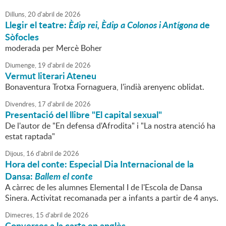
Dilluns,
20
d'
abril
de
2026
Llegir el teatre:
Èdip rei, Èdip a Colonos i Antígona
de
Sòfocles
moderada per Mercè Boher
Diumenge,
19
d'
abril
de
2026
Vermut literari Ateneu
Bonaventura Trotxa Fornaguera, l'indià arenyenc oblidat.
Divendres,
17
d'
abril
de
2026
Presentació del llibre "El capital sexual"
De l'autor de "En defensa d'Afrodita" i "La nostra atenció ha
estat raptada"
Dijous,
16
d'
abril
de
2026
Hora del conte: Especial Dia Internacional de la
Dansa:
Ballem el conte
A càrrec de les alumnes Elemental I de l'Escola de Dansa
Sinera. Activitat recomanada per a infants a partir de 4 anys.
Dimecres,
15
d'
abril
de
2026
Converses a la carta en anglès