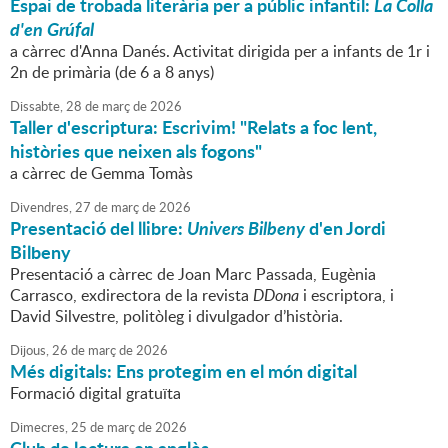
Espai de trobada literària per a públic infantil:
La Colla
d'en Grúfal
a càrrec d'Anna Danés. Activitat dirigida per a infants de 1r i
2n de primària (de 6 a 8 anys)
Dissabte,
28
de
març
de
2026
Taller d'escriptura: Escrivim! "Relats a foc lent,
històries que neixen als fogons"
a càrrec de Gemma Tomàs
Divendres,
27
de
març
de
2026
Presentació del llibre:
Univers Bilbeny
d'en Jordi
Bilbeny
Presentació a càrrec de Joan Marc Passada, Eugènia
Carrasco, exdirectora de la revista
DDona
i escriptora, i
David Silvestre, politòleg i divulgador d’història.
Dijous,
26
de
març
de
2026
Més digitals: Ens protegim en el món digital
Formació digital gratuïta
Dimecres,
25
de
març
de
2026