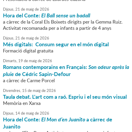
Dijous,
21
de
maig
de
2026
Hora del Conte:
El Ball sense
un
badall
a càrrec de la Coral Els Boixets dirigits per la Gemma Ruiz.
Activitat recomanada per a infants a partir de 4 anys
Dijous,
21
de
maig
de
2026
Més digitals: Consum segur en el món digital
Formació digital gratuïta
Dimarts,
19
de
maig
de
2026
Romans contemporains en Français:
Son odeur après la
pluie
de Cédric Sapin-Defour
a càrrec de Carme Porcel
Divendres,
15
de
maig
de
2026
Taula debat. L'art com a raó. Espriu i el seu món visual
Memòria en Xarxa
Dijous,
14
de
maig
de
2026
Hora del Conte:
El Mon d’en Juanito
a càrrec de
Juanito