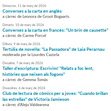
Dimecres,
11
de
març
de
2026
Converses a la carta en anglès
a càrrec de Leonora de Groot Bogaarts
Dimarts,
10
de
març
de
2026
Converses a la carta en francès: "Un brin de causette"
a càrrec de Carme Porcel
Dilluns,
9
de
març
de
2026
Tertúlia de novel·la: "La Passadora" de Laia Perarnau
moderada per la Lourdes Cazorla
Dissabte,
7
de
març
de
2026
Taller d'escriptura: Escrivim! "Relats a foc lent,
històries que neixen als fogons"
a càrrec de Gemma Tomàs
Divendres,
6
de
març
de
2026
Club de lectura de còmics per a joves: "Cuando brillan
las estrellas" de Victoria Jamieson
a càrrec d'Alejo Valdearena