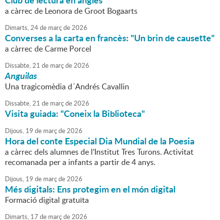
Club de lectura en anglès
a càrrec de Leonora de Groot Bogaarts
Dimarts,
24
de
març
de
2026
Converses a la carta en francès: "Un brin de causette"
a càrrec de Carme Porcel
Dissabte,
21
de
març
de
2026
Anguilas
Una tragicomèdia d´Andrés Cavallin
Dissabte,
21
de
març
de
2026
Visita guiada: "Coneix la Biblioteca"
Dijous,
19
de
març
de
2026
Hora del conte Especial Dia Mundial de la Poesia
a càrrec dels alumnes de l'Institut Tres Turons. Activitat
recomanada per a infants a partir de 4 anys.
Dijous,
19
de
març
de
2026
Més digitals: Ens protegim en el món digital
Formació digital gratuïta
Dimarts,
17
de
març
de
2026