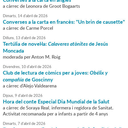
a càrrec de Leonora de Groot Bogaarts
Dimarts,
14
d'
abril
de
2026
Converses a la carta en francès: "Un brin de causette"
a càrrec de Carme Porcel
Dilluns,
13
d'
abril
de
2026
Tertúlia de novel·la:
Calaveres atònites
de Jesús
Moncada
moderada per Anton M. Roig
Divendres,
10
d'
abril
de
2026
Club de lectura de còmics per a joves:
Obélix y
compañía
de Goscinny
a càrrec d'Alejo Valdearena
Dijous,
9
d'
abril
de
2026
Hora del conte Especial Dia Mundial de la Salut
a càrrec de Soraya Real, infermera i regidora de Sanitat.
Activitat recomanada per a infants a partir de 4 anys
Dimarts,
7
d'
abril
de
2026