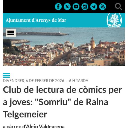
Portada
>
Agenda
>
06-02-2026
DIVENDRES,
6
DE
FEBRER
DE
2026
-
6 H TARDA
Club de lectura de còmics per
a joves: "Somriu" de Raina
Telgemeier
a càrrec d'Alejo Valdearena