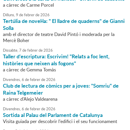
a càrrec de Carme Porcel
Dilluns,
9
de
febrer
de
2026
Tertúlia de novel·la: " El lladre de quaderns" de Gianni
Solla
amb el director de teatre David Pintó i moderada per la
Mercè Boher
Dissabte,
7
de
febrer
de
2026
Taller d'escriptura: Escrivim! "Relats a foc lent,
històries que neixen als fogons"
a càrrec de Gemma Tomàs
Divendres,
6
de
febrer
de
2026
Club de lectura de còmics per a joves: "Somriu" de
Raina Telgemeier
a càrrec d'Alejo Valdearena
Divendres,
6
de
febrer
de
2026
Sortida al Palau del Parlament de Catalunya
Visita guiada per descobrir l'edifici i el seu funcionament