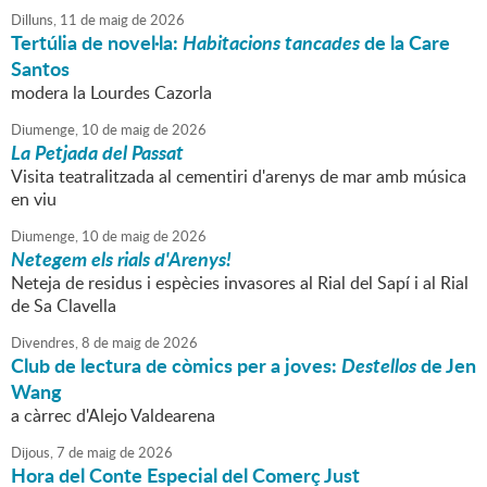
Dilluns,
11
de
maig
de
2026
Tertúlia de novel·la:
Habitacions tancades
de la Care
Santos
modera la Lourdes Cazorla
Diumenge,
10
de
maig
de
2026
La Petjada del Passat
Visita teatralitzada al cementiri d'arenys de mar amb música
en viu
Diumenge,
10
de
maig
de
2026
Netegem els rials d'Arenys!
Neteja de residus i espècies invasores al Rial del Sapí i al Rial
de Sa Clavella
Divendres,
8
de
maig
de
2026
Club de lectura de còmics per a joves:
Destellos
de Jen
Wang
a càrrec d'Alejo Valdearena
Dijous,
7
de
maig
de
2026
Hora del Conte Especial del Comerç Just