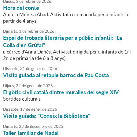
Dijous,
5
de
febrer
de
2026
Hora del conte
Amb la Muntsa Abad. Activitat recomanada per a infants a
partir de 4 anys.
Dimarts,
3
de
febrer
de
2026
Espai de trobada literària per a públic infantil: "La
Colla d'en Grúfal"
a càrrec d'Anna Danés. Activitat dirigida per a infants de 1r i
2n de primària (de 6 a 8 anys)
Dissabte,
31
de
gener
de
2026
Visita guiada al retaule barroc de Pau Costa
Dijous,
22
de
gener
de
2026
El gòtic civil català dintre muralles del segle XIV
Sortides culturals
Dissabte,
17
de
gener
de
2026
Visita guiada: "Coneix la Biblioteca"
Dimarts,
23
de
desembre
de
2025
Taller familiar de Nadal