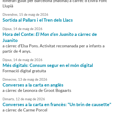
Itinerari guiat per Barcelona (matinal) a càrrec d'Elvira Font
Llupià
Divendres,
15
de
maig
de
2026
Sortida al Pallars i el Tren dels Llacs
Dijous,
14
de
maig
de
2026
Hora del Conte:
El Mon d’en Juanito
a càrrec de
Juanito
a càrrec d'Elsa Pons. Activitat recomanada per a infants a
partir de 4 anys.
Dijous,
14
de
maig
de
2026
Més digitals: Consum segur en el món digital
Formació digital gratuïta
Dimecres,
13
de
maig
de
2026
Converses a la carta en anglès
a càrrec de Leonora de Groot Bogaarts
Dimarts,
12
de
maig
de
2026
Converses a la carta en francès: "Un brin de causette"
a càrrec de Carme Porcel