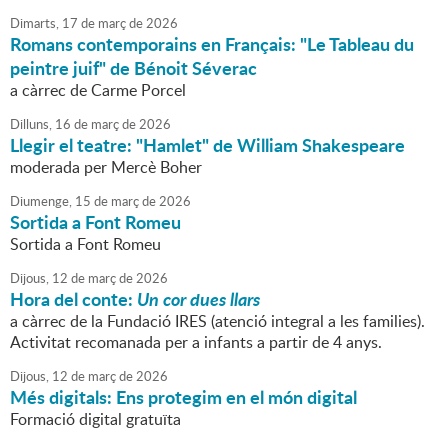
Dimarts,
17
de
març
de
2026
Romans contemporains en Français: "Le Tableau du
peintre juif" de Bénoit Séverac
a càrrec de Carme Porcel
Dilluns,
16
de
març
de
2026
Llegir el teatre: "Hamlet" de William Shakespeare
moderada per Mercè Boher
Diumenge,
15
de
març
de
2026
Sortida a Font Romeu
Sortida a Font Romeu
Dijous,
12
de
març
de
2026
Hora del conte:
Un cor dues llars
a càrrec de la Fundació IRES (atenció integral a les families).
Activitat recomanada per a infants a partir de 4 anys.
Dijous,
12
de
març
de
2026
Més digitals: Ens protegim en el món digital
Formació digital gratuïta