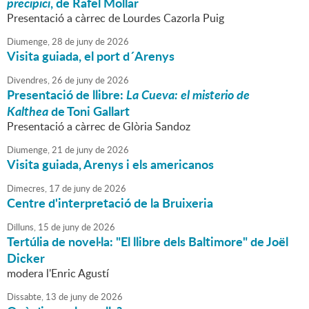
precipici
, de Rafel Mollar
Presentació a càrrec de Lourdes Cazorla Puig
Diumenge,
28
de
juny
de
2026
Visita guiada, el port d´Arenys
Divendres,
26
de
juny
de
2026
Presentació de llibre:
La Cueva: el misterio de
Kalthea
de Toni Gallart
Presentació a càrrec de Glòria Sandoz
Diumenge,
21
de
juny
de
2026
Visita guiada, Arenys i els americanos
Dimecres,
17
de
juny
de
2026
Centre d'interpretació de la Bruixeria
Dilluns,
15
de
juny
de
2026
Tertúlia de novel·la: "El llibre dels Baltimore" de Joël
Dicker
modera l'Enric Agustí
Dissabte,
13
de
juny
de
2026