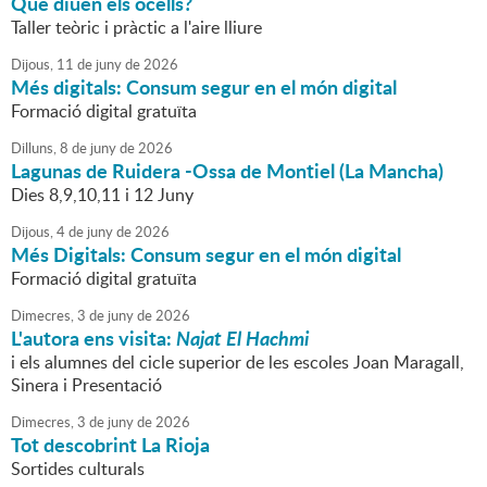
Què diuen els ocells?
Taller teòric i pràctic a l'aire lliure
Dijous,
11
de
juny
de
2026
Més digitals: Consum segur en el món digital
Formació digital gratuïta
Dilluns,
8
de
juny
de
2026
Lagunas de Ruidera -Ossa de Montiel (La Mancha)
Dies 8,9,10,11 i 12 Juny
Dijous,
4
de
juny
de
2026
Més Digitals: Consum segur en el món digital
Formació digital gratuïta
Dimecres,
3
de
juny
de
2026
L'autora ens visita:
Najat El Hachmi
i els alumnes del cicle superior de les escoles Joan Maragall,
Sinera i Presentació
Dimecres,
3
de
juny
de
2026
Tot descobrint La Rioja
Sortides culturals