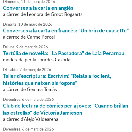
Dimecres,
11
de
març
de
2026
Converses a la carta en anglès
a càrrec de Leonora de Groot Bogaarts
Dimarts,
10
de
març
de
2026
Converses a la carta en francès: "Un brin de causette"
a càrrec de Carme Porcel
Dilluns,
9
de
març
de
2026
Tertúlia de novel·la: "La Passadora" de Laia Perarnau
moderada per la Lourdes Cazorla
Dissabte,
7
de
març
de
2026
Taller d'escriptura: Escrivim! "Relats a foc lent,
històries que neixen als fogons"
a càrrec de Gemma Tomàs
Divendres,
6
de
març
de
2026
Club de lectura de còmics per a joves: "Cuando brillan
las estrellas" de Victoria Jamieson
a càrrec d'Alejo Valdearena
Divendres,
6
de
març
de
2026