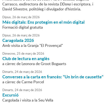
Carrasco, exdirectora de la revista
DDona
i escriptora, i
David Silvestre, politòleg i divulgador d’història.
Dijous,
26
de
març
de
2026
Més digitals: Ens protegim en el món digital
Formació digital gratuïta
Dijous,
26
de
març
de
2026
Caragolada 2026
Amb visita a la Granja "El Provençal"
Dimecres,
25
de
març
de
2026
Club de lectura en anglès
a càrrec de Leonora de Groot Bogaarts
Dimarts,
24
de
març
de
2026
Converses a la carta en francès: "Un brin de causette"
a càrrec de Carme Porcel
Dimarts,
24
de
març
de
2026
Excursió
Cargolada i visita a la Seu Vella