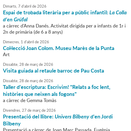
Dimarts,
7
d'
abril
de
2026
Espai de trobada literària per a públic infantil:
La Colla
d'en Grúfal
a càrrec d'Anna Danés. Activitat dirigida per a infants de 1r i
2n de primària (de 6 a 8 anys)
Dimecres,
1
d'
abril
de
2026
Col·lecció Joan Colom. Museu Marès de la Punta
Art
Dissabte,
28
de
març
de
2026
Visita guiada al retaule barroc de Pau Costa
Dissabte,
28
de
març
de
2026
Taller d'escriptura: Escrivim! "Relats a foc lent,
històries que neixen als fogons"
a càrrec de Gemma Tomàs
Divendres,
27
de
març
de
2026
Presentació del llibre:
Univers Bilbeny
d'en Jordi
Bilbeny
Presentació a càrrec de Joan Marc Passada, Eugènia