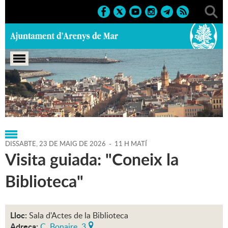
Portada
>
Agenda
>
23-05-2026
DISSABTE,
23
DE
MAIG
DE
2026
-
11 H MATÍ
Visita guiada: "Coneix la
Biblioteca"
Lloc:
Sala d'Actes de la Biblioteca
Adreça:
C. Bonaire, 3