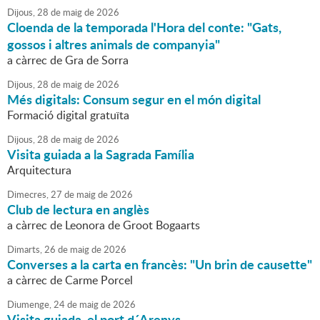
Dijous,
28
de
maig
de
2026
Cloenda de la temporada l'Hora del conte: "Gats,
gossos i altres animals de companyia"
a càrrec de Gra de Sorra
Dijous,
28
de
maig
de
2026
Més digitals: Consum segur en el món digital
Formació digital gratuïta
Dijous,
28
de
maig
de
2026
Visita guiada a la Sagrada Família
Arquitectura
Dimecres,
27
de
maig
de
2026
Club de lectura en anglès
a càrrec de Leonora de Groot Bogaarts
Dimarts,
26
de
maig
de
2026
Converses a la carta en francès: "Un brin de causette"
a càrrec de Carme Porcel
Diumenge,
24
de
maig
de
2026
Visita guiada, el port d´Arenys