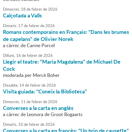
Dimecres,
18
de
febrer
de
2026
Calçotada a Valls
Dimarts,
17
de
febrer
de
2026
Romans contemporains en Français: "Dans les brumes
de capelans" de Olivier Norek
a càrrec de Carme Porcel
Dilluns,
16
de
febrer
de
2026
Llegir el teatre: "Maria Magdalena" de Michael De
Cock
moderada per Mercè Boher
Dissabte,
14
de
febrer
de
2026
Visita guiada: "Coneix la Biblioteca"
Dimecres,
11
de
febrer
de
2026
Converses a la carta en anglès
a càrrec de Leonora de Groot Bogaarts
Dimarts,
10
de
febrer
de
2026
Converses a la carta en francès: "Un brin de causette"