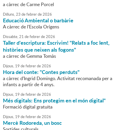
a càrrec de Carme Porcel
Dilluns,
23
de
febrer
de
2026
Educació Ambiental o barbàrie
A càrrec de l'Escola Orígens
Dissabte,
21
de
febrer
de
2026
Taller d'escriptura: Escrivim! "Relats a foc lent,
històries que neixen als fogons"
a càrrec de Gemma Tomàs
Dijous,
19
de
febrer
de
2026
Hora del conte: "Contes perduts"
a càrrec d'Ingrid Domingo. Activitat recomanada per a
infants a partir de 4 anys.
Dijous,
19
de
febrer
de
2026
Més digitals: Ens protegim en el món digital"
Formació digital gratuïta
Dijous,
19
de
febrer
de
2026
Mercè Rodoreda, un bosc
Sortides culturals