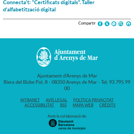
Connecta't: "Certificats digitals". Taller
d'alfabetització digital
Compartir
Ajuntament d'Arenys de Mar
Riera del Bisbe Pol, 8 - 08350 Arenys de Mar - Tel. 93 795 99
00
INTRANET
AVÍS LEGAL
POLÍTICA PRIVACITAT
ACCESSIBILITAT
RSS
MAPA WEB
CRÈDITS
Amb la col·laboració de: