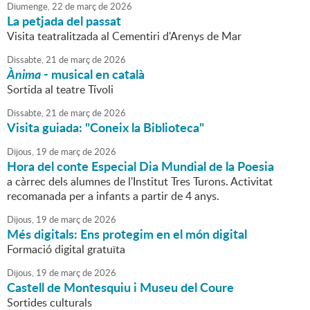
Diumenge,
22
de
març
de
2026
La petjada del passat
Visita teatralitzada al Cementiri d'Arenys de Mar
Dissabte,
21
de
març
de
2026
Ànima
- musical en català
Sortida al teatre Tívoli
Dissabte,
21
de
març
de
2026
Visita guiada: "Coneix la Biblioteca"
Dijous,
19
de
març
de
2026
Hora del conte Especial Dia Mundial de la Poesia
a càrrec dels alumnes de l'Institut Tres Turons. Activitat
recomanada per a infants a partir de 4 anys.
Dijous,
19
de
març
de
2026
Més digitals: Ens protegim en el món digital
Formació digital gratuïta
Dijous,
19
de
març
de
2026
Castell de Montesquiu i Museu del Coure
Sortides culturals