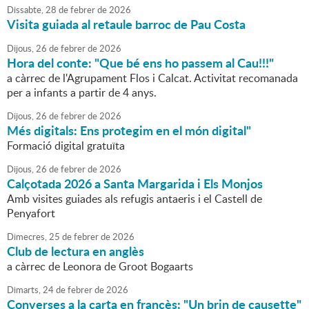
Dissabte,
28
de
febrer
de
2026
Visita guiada al retaule barroc de Pau Costa
Dijous,
26
de
febrer
de
2026
Hora del conte: "Que bé ens ho passem al Cau!!!"
a càrrec de l'Agrupament Flos i Calcat. Activitat recomanada
per a infants a partir de 4 anys.
Dijous,
26
de
febrer
de
2026
Més digitals: Ens protegim en el món digital"
Formació digital gratuïta
Dijous,
26
de
febrer
de
2026
Calçotada 2026 a Santa Margarida i Els Monjos
Amb visites guiades als refugis antaeris i el Castell de
Penyafort
Dimecres,
25
de
febrer
de
2026
Club de lectura en anglès
a càrrec de Leonora de Groot Bogaarts
Dimarts,
24
de
febrer
de
2026
Converses a la carta en francès: "Un brin de causette"