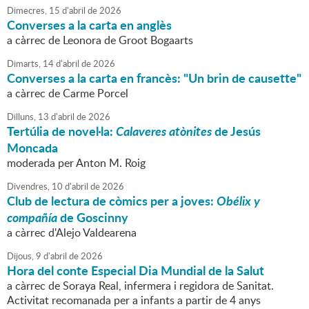
Dimecres,
15
d'
abril
de
2026
Converses a la carta en anglès
a càrrec de Leonora de Groot Bogaarts
Dimarts,
14
d'
abril
de
2026
Converses a la carta en francès: "Un brin de causette"
a càrrec de Carme Porcel
Dilluns,
13
d'
abril
de
2026
Tertúlia de novel·la:
Calaveres atònites
de Jesús
Moncada
moderada per Anton M. Roig
Divendres,
10
d'
abril
de
2026
Club de lectura de còmics per a joves:
Obélix y
compañía
de Goscinny
a càrrec d'Alejo Valdearena
Dijous,
9
d'
abril
de
2026
Hora del conte Especial Dia Mundial de la Salut
a càrrec de Soraya Real, infermera i regidora de Sanitat.
Activitat recomanada per a infants a partir de 4 anys