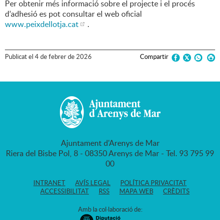
Per obtenir més informació sobre el projecte i el procés
d’adhesió es pot consultar el web oficial
www.peixdellotja.cat
.
Publicat
el
4
de
febrer
de
2026
Compartir
Ajuntament d'Arenys de Mar
Riera del Bisbe Pol, 8 - 08350 Arenys de Mar - Tel. 93 795 99
00
INTRANET
AVÍS LEGAL
POLÍTICA PRIVACITAT
ACCESSIBILITAT
RSS
MAPA WEB
CRÈDITS
Amb la col·laboració de: