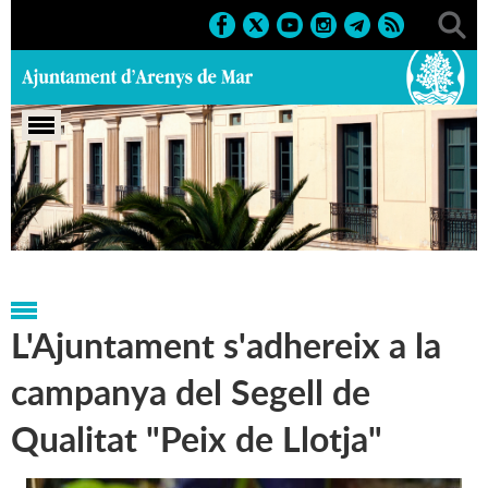
Portada
>
Regidories
>
Promoció Econòmica i
Comerç
>
Notícies
L'Ajuntament s'adhereix a la
campanya del Segell de
Qualitat "Peix de Llotja"