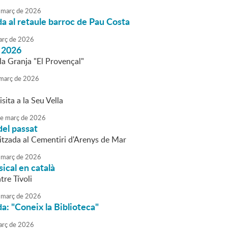
març
de
2026
da al retaule barroc de Pau Costa
rç
de
2026
 2026
la Granja "El Provençal"
març
de
2026
isita a la Seu Vella
e
març
de
2026
del passat
litzada al Cementiri d'Arenys de Mar
març
de
2026
ical en català
tre Tívoli
març
de
2026
da: "Coneix la Biblioteca"
rç
de
2026