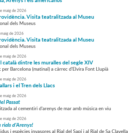
da, Arenys i els americanos
e
maig
de
2026
 providència. Visita teatralitzada al Museu
ional dels Museus
maig
de
2026
 providència. Visita teatralitzada al Museu
ional dels Museus
e
maig
de
2026
il català dintre les muralles del segle XIV
at per Barcelona (matinal) a càrrec d'Elvira Font Llupià
e
maig
de
2026
allars i el Tren dels Llacs
e
maig
de
2026
el Passat
litzada al cementiri d'arenys de mar amb música en viu
e
maig
de
2026
rials d'Arenys!
idus i espècies invasores al Rial del Sapí i al Rial de Sa Clavella