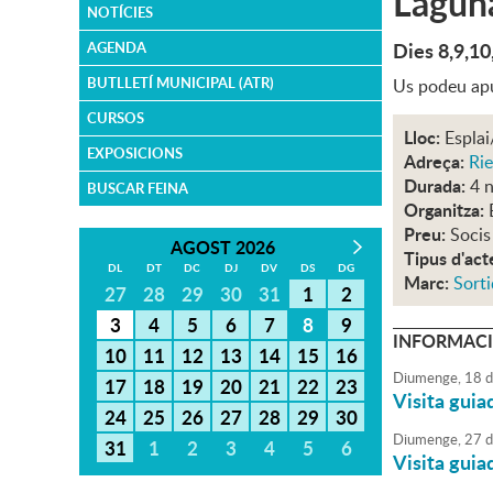
Laguna
NOTÍCIES
Dies 8,9,10
AGENDA
BUTLLETÍ MUNICIPAL (ATR)
Us podeu apun
CURSOS
Lloc:
Esplai
EXPOSICIONS
Adreça:
Rie
Durada:
4 n
BUSCAR FEINA
Organitza:
Preu:
Socis
AGOST 2026
Tipus d'act
DL
DT
DC
DJ
DV
DS
DG
Marc:
Sorti
27
28
29
30
31
1
2
3
4
5
6
7
8
9
INFORMACI
10
11
12
13
14
15
16
Diumenge,
18
d
17
18
19
20
21
22
23
Visita guia
24
25
26
27
28
29
30
Diumenge,
27
d
31
1
2
3
4
5
6
Visita guia