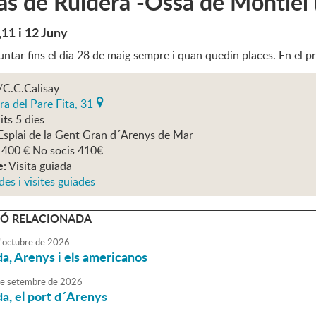
s de Ruidera -Ossa de Montiel
,11 i 12 Juny
tar fins el dia 28 de maig sempre i quan quedin places. En el preu
/C.C.Calisay
ra del Pare Fita, 31
its 5 dies
Esplai de la Gent Gran d´Arenys de Mar
 400 € No socis 410€
e:
Visita guiada
des i visites guiades
Ó RELACIONADA
'
octubre
de
2026
da, Arenys i els americanos
e
setembre
de
2026
da, el port d´Arenys