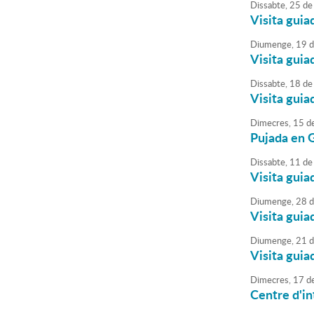
Dissabte,
25
de
Visita guia
Diumenge,
19
d
Visita guia
Dissabte,
18
de
Visita guia
Dimecres,
15
d
Pujada en G
Dissabte,
11
de
Visita guia
Diumenge,
28
d
Visita guia
Diumenge,
21
d
Visita guia
Dimecres,
17
d
Centre d'in