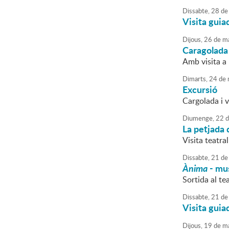
Dissabte,
28
de
Visita guia
Dijous,
26
de
ma
Caragolada
Amb visita a 
Dimarts,
24
de
Excursió
Cargolada i v
Diumenge,
22
d
La petjada 
Visita teatra
Dissabte,
21
de
Ànima
- mus
Sortida al tea
Dissabte,
21
de
Visita guia
Dijous,
19
de
ma