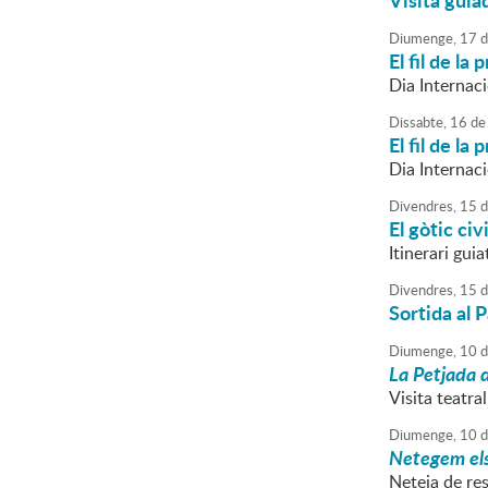
Visita guia
Diumenge,
17
d
El fil de la
Dia Internac
Dissabte,
16
de
El fil de la
Dia Internac
Divendres,
15
d
El gòtic civ
Itinerari gui
Divendres,
15
d
Sortida al P
Diumenge,
10
d
La Petjada d
Visita teatra
Diumenge,
10
d
Netegem els 
Neteja de res