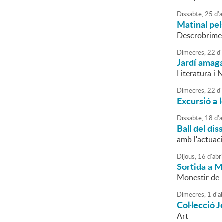
Dissabte,
25
d'
a
Matinal pel
Descrobriment
Dimecres,
22
d'
Jardí amaga
Literatura i 
Dimecres,
22
d'
Excursió a 
Dissabte,
18
d'
a
Ball del dis
amb l'actuac
Dijous,
16
d'
abri
Sortida a 
Monestir de
Dimecres,
1
d'
a
Col·lecció
Art