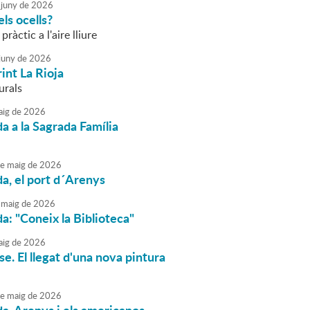
juny
de
2026
ls ocells?
 pràctic a l'aire lliure
juny
de
2026
int La Rioja
urals
ig
de
2026
da a la Sagrada Família
e
maig
de
2026
da, el port d´Arenys
maig
de
2026
da: "Coneix la Biblioteca"
ig
de
2026
e. El llegat d'una nova pintura
e
maig
de
2026