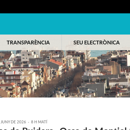
TRANSPARÈNCIA
SEU ELECTRÒNICA
JUNY
DE
2026
-
8 H MATÍ