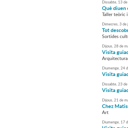
Dissabte,
13
de
Què diuen e
Taller teòric i
Dimecres,
3
de
Tot descobr
Sortides cult
Dijous,
28
de
ma
Visita guia
Arquitectura
Diumenge,
24
d
Visita guia
Dissabte,
23
de
Visita guia
Dijous,
21
de
ma
Chez Matiss
Art
Diumenge,
17
d