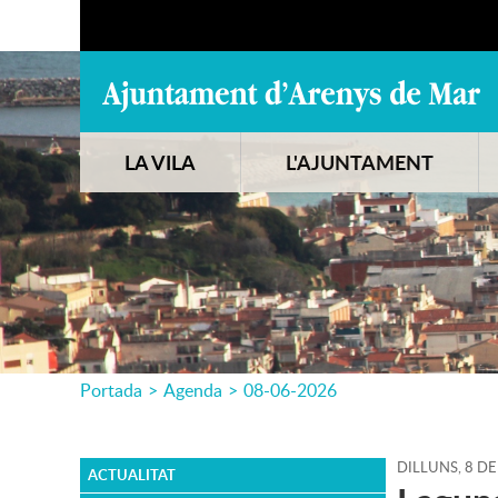
LA VILA
L'AJUNTAMENT
Portada
>
Agenda
>
08-06-2026
DILLUNS,
8
DE
ACTUALITAT