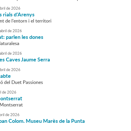
bril
de
2026
s rials d'Arenys
 de l'entorn i el territori
abril
de
2026
t: parlen les dones
Naturalesa
abril
de
2026
les Caves Jaume Serra
bril
de
2026
sabte
ió del Duet Passiones
l
de
2026
Montserrat
 Montserrat
bril
de
2026
 Joan Colom. Museu Marès de la Punta