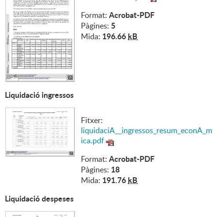
Acrobat-PDF
Format:
5
Pàgines:
196.66
kB
Mida:
Liquidació ingressos
Fitxer:
liquidaciA__ingressos_resum_econA_m
ica.pdf
Acrobat-PDF
Format:
18
Pàgines:
191.76
kB
Mida:
Liquidació despeses