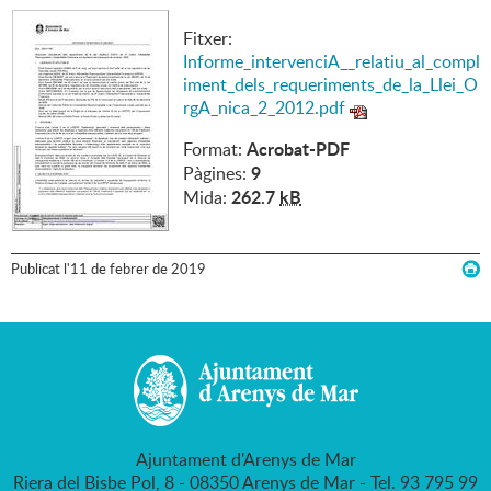
Fitxer:
Informe_intervenciA__relatiu_al_compl
iment_dels_requeriments_de_la_Llei_O
rgA_nica_2_2012.pdf
Acrobat-PDF
Format:
9
Pàgines:
262.7
kB
Mida:
Publicat
l'
11
de
febrer
de
2019
Ajuntament d'Arenys de Mar
Riera del Bisbe Pol, 8 - 08350 Arenys de Mar - Tel. 93 795 99