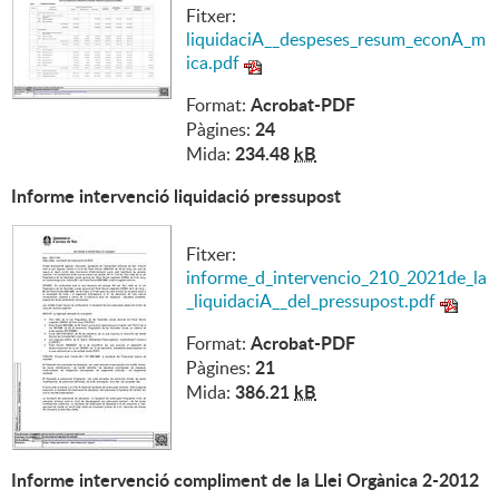
Fitxer:
liquidaciA__despeses_resum_econA_m
ica.pdf
Acrobat-PDF
Format:
24
Pàgines:
234.48
kB
Mida:
Informe intervenció liquidació pressupost
Fitxer:
informe_d_intervencio_210_2021de_la
_liquidaciA__del_pressupost.pdf
Acrobat-PDF
Format:
21
Pàgines:
386.21
kB
Mida:
Informe intervenció compliment de la Llei Orgànica 2-2012