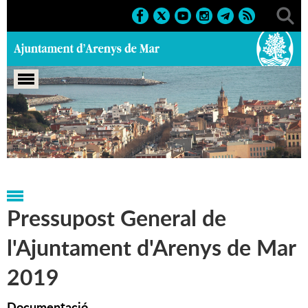
Portada
>
Regidories
>
Hisenda
>
Tauler d'anuncis
oficials
>
Anuncis oficials
>
Tràmits administratius
>
2019
Pressupost General de
l'Ajuntament d'Arenys de Mar
2019
Documentació