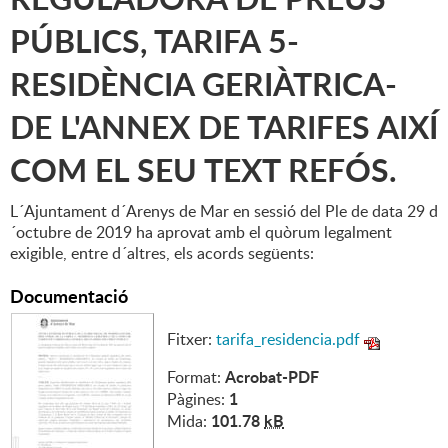
PÚBLICS, TARIFA 5-
RESIDÈNCIA GERIÀTRICA-
DE L'ANNEX DE TARIFES AIXÍ
COM EL SEU TEXT REFÓS.
L´Ajuntament d´Arenys de Mar en sessió del Ple de data 29 d
´octubre de 2019 ha aprovat amb el quòrum legalment
exigible, entre d´altres, els acords següents:
Documentació
Fitxer:
tarifa_residencia.pdf
Acrobat-PDF
Format:
1
Pàgines:
101.78
kB
Mida: