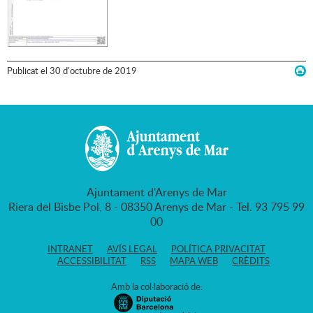
Publicat
el
30
d'
octubre
de
2019
Ajuntament d'Arenys de Mar
Riera del Bisbe Pol, 8 - 08350 Arenys de Mar - Tel. 93 795 99
00
INTRANET
AVÍS LEGAL
POLÍTICA PRIVACITAT
ACCESSIBILITAT
RSS
MAPA WEB
CRÈDITS
Amb la col·laboració de: