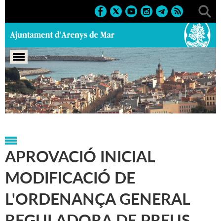
Portada
>
Regidories
>
Hisenda
>
Tauler d'anuncis
oficials
>
Anuncis oficials
>
Tràmits administratius
>
2019
APROVACIÓ INICIAL
MODIFICACIÓ DE
L'ORDENANÇA GENERAL
REGULADORA DE PREUS