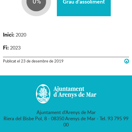
Grau d'assoliment
Inici:
2020
Fi:
2023
Publicat
el
23
de
desembre
de
2019
Ajuntament d'Arenys de Mar
Riera del Bisbe Pol, 8 - 08350 Arenys de Mar - Tel. 93 795 99
00