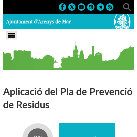
Portada
>
Pla d'actuació municipal 2019-2023
>
Eix 2:
Territori i Medi ambient
>
Medi ambient
Aplicació del Pla de Prevenció
de Residus