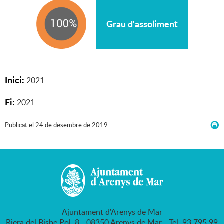
Grau d'assoliment
Inici:
2021
Fi:
2021
Publicat
el
24
de
desembre
de
2019
Ajuntament d'Arenys de Mar
Riera del Bisbe Pol, 8 - 08350 Arenys de Mar - Tel. 93 795 99