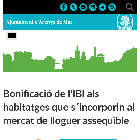
Portada
>
Pla d'actuació municipal 2019-2023
>
Eix 4:
Transparència i bon govern
>
Serveis econòmics
Bonificació de l'IBI als
habitatges que s´incorporin al
mercat de lloguer assequible