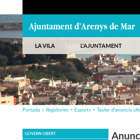
LA VILA
L'AJUNTAMENT
Portada
>
Regidories
>
Esports
>
Tauler d'anuncis ofi
Anunci
GOVERN OBERT