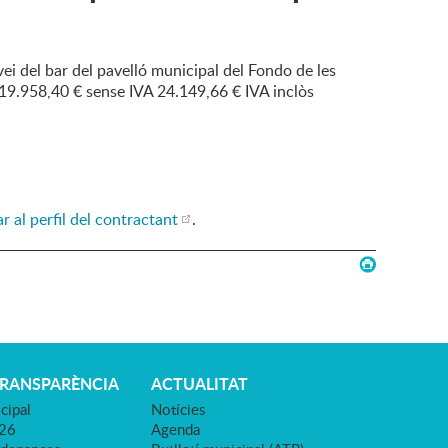
vei del bar del pavelló municipal del Fondo de les
e 19.958,40 € sense IVA 24.149,66 € IVA inclòs
r al perfil del contractant
.
TRANSPARÈNCIA
ACTUALITAT
cipal
Notícies
026
Agenda