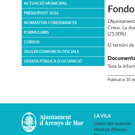
ACTUACIÓ MUNICIPAL
Fondo 
PRESSUPOST 2026
L'Ajuntament 
NORMATIVA I ORDENANCES
Creus. La dur
FORMULARIS
(21,00%)
CURSOS
El termini de
TAULER D'ANUNCIS OFICIALS
Documenta
OFERTA PÚBLICA D'OCUPACIÓ
Tota la infor
Publicat
el
30
d
LA VILA
Dades del municipi
Història d'Arenys