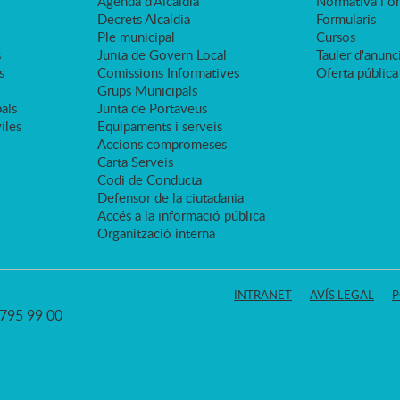
Agenda d'Alcaldia
Normativa i o
Decrets Alcaldia
Formularis
Ple municipal
Cursos
s
Junta de Govern Local
Tauler d'anunci
s
Comissions Informatives
Oferta pública
Grups Municipals
als
Junta de Portaveus
viles
Equipaments i serveis
Accions compromeses
Carta Serveis
Codi de Conducta
Defensor de la ciutadania
Accés a la informació pública
Organització interna
INTRANET
AVÍS LEGAL
P
3 795 99 00