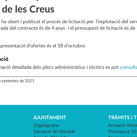
de les Creus
ha obert i publicat el procés de licitació per l'explotació del ser
ada del contracte és de 4 anys i el pressupost de licitació és d
 presentació d'ofertes és el 18 d'octubre.
ció
mació detallada dels plecs administratius i tècnics es pot
consulta
e
setembre
de
2021
AJUNTAMENT
TRÀMITS I 
Organigrama
Actuació Muni
Salutació de l'Alcalde
Pressupost 2