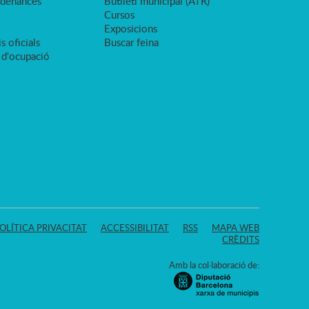
rdenances
Butlletí municipal (ATR)
Cursos
Exposicions
s oficials
Buscar feina
 d'ocupació
OLÍTICA PRIVACITAT
ACCESSIBILITAT
RSS
MAPA WEB
CRÈDITS
Amb la col·laboració de: