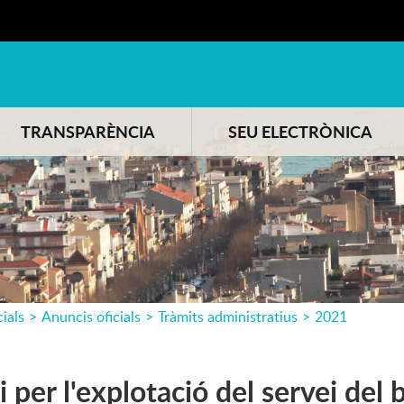
TRANSPARÈNCIA
SEU ELECTRÒNICA
cials
>
Anuncis oficials
>
Tràmits administratius
>
2021
 per l'explotació del servei del 