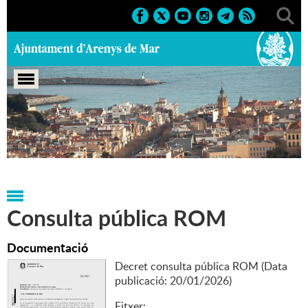
Portada
>
Tauler d'anuncis oficials
>
Anuncis
oficials
>
Tràmits administratius
>
2026
Consulta pública ROM
Documentació
Decret consulta pública ROM (Data
publicació: 20/01/2026)
Fitxer: