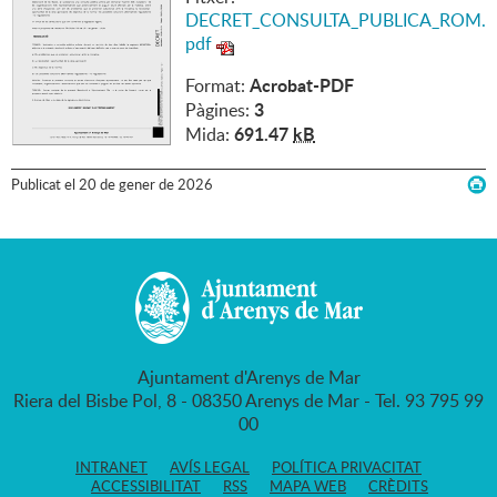
DECRET_CONSULTA_PUBLICA_ROM.
pdf
Acrobat-PDF
Format:
3
Pàgines:
691.47
kB
Mida:
Publicat
el
20
de
gener
de
2026
Ajuntament d'Arenys de Mar
Riera del Bisbe Pol, 8 - 08350 Arenys de Mar - Tel. 93 795 99
00
INTRANET
AVÍS LEGAL
POLÍTICA PRIVACITAT
ACCESSIBILITAT
RSS
MAPA WEB
CRÈDITS