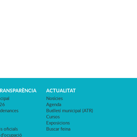
TRANSPARÈNCIA
ACTUALITAT
cipal
Notícies
026
Agenda
rdenances
Butlletí municipal (ATR)
Cursos
Exposicions
s oficials
Buscar feina
 d'ocupació