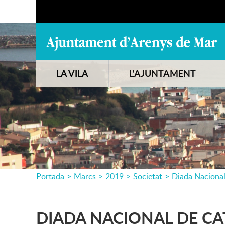
LA VILA
L'AJUNTAMENT
Portada
>
Marcs
>
2019
>
Societat
>
Diada Nacional
DIADA NACIONAL DE C