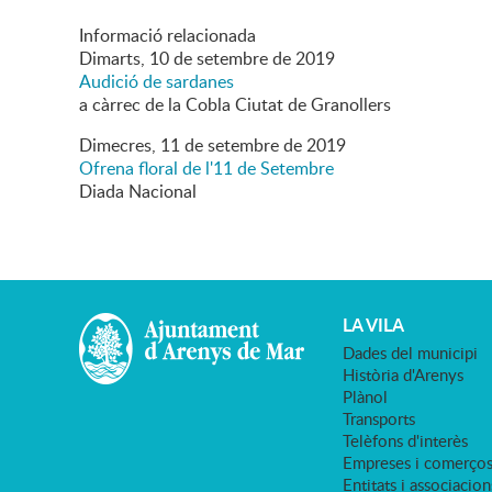
Informació relacionada
Dimarts,
10
de
setembre
de
2019
Audició de sardanes
a càrrec de la Cobla Ciutat de Granollers
Dimecres,
11
de
setembre
de
2019
Ofrena floral de l'11 de Setembre
Diada Nacional
LA VILA
Dades del municipi
Història d'Arenys
Plànol
Transports
Telèfons d'interès
Empreses i comerço
Entitats i associacion