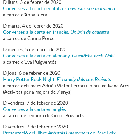
Dilluns,
3
de
febrer
de
2020
Converses a la carta en italià.
Conversazione in italiano
a càrrec d'Anna Riera
Dimarts,
4
de
febrer
de
2020
Converses a la carta en francès.
Un brin de causette
a càrrec de Carme Porcel
Dimecres,
5
de
febrer
de
2020
Converses a la carta en alemany.
Gespräche nach Wahl
a càrrec d'Eva Puigventós
Dijous,
6
de
febrer
de
2020
Harry Potter Book Night:
El torneig dels tres Bruixots
a càrrec dels mags Adrià i Víctor Ferrari i la bruixa Ivana Ares.
(Activitat per a majors de 7 anys)
Divendres,
7
de
febrer
de
2020
Converses a la carta en anglès
a càrrec de Leonora de Groot Bogaarts
Divendres,
7
de
febrer
de
2020
Presentació del llibre
Apòstols i mercaders
de Pere Foix