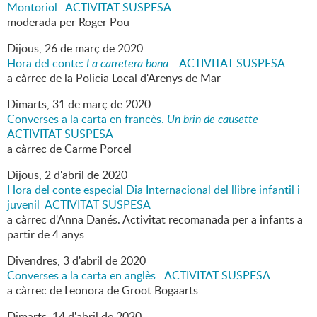
Montoriol ACTIVITAT SUSPESA
moderada per Roger Pou
Dijous,
26
de
març
de
2020
Hora del conte:
La carretera bona
ACTIVITAT SUSPESA
a càrrec de la Policia Local d'Arenys de Mar
Dimarts,
31
de
març
de
2020
Converses a la carta en francès.
Un brin de causette
ACTIVITAT SUSPESA
a càrrec de Carme Porcel
Dijous,
2
d'
abril
de
2020
Hora del conte especial Dia Internacional del llibre infantil i
juvenil ACTIVITAT SUSPESA
a càrrec d'Anna Danés. Activitat recomanada per a infants a
partir de 4 anys
Divendres,
3
d'
abril
de
2020
Converses a la carta en anglès
ACTIVITAT SUSPESA
a càrrec de Leonora de Groot Bogaarts
Dimarts,
14
d'
abril
de
2020