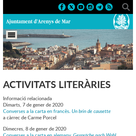
Portada
>
Marcs
>
2020
>
Culturals
>
Activitats literàries
ACTIVITATS LITERÀRIES
Informació relacionada
Dimarts,
7
de
gener
de
2020
Converses a la carta en francès.
Un brin de causette
a càrrec de Carme Porcel
Dimecres,
8
de
gener
de
2020
Converses a la carta en alemany.
Gespräche nach Wahl