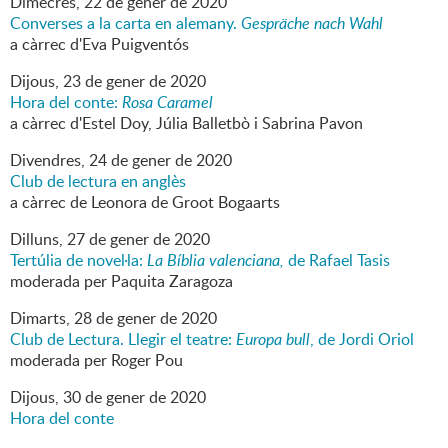
Dimecres,
22
de
gener
de
2020
Converses a la carta en alemany.
Gespräche nach Wahl
a càrrec d'Eva Puigventós
Dijous,
23
de
gener
de
2020
Hora del conte:
Rosa Caramel
a càrrec d'Estel Doy, Júlia Balletbò i Sabrina Pavon
Divendres,
24
de
gener
de
2020
Club de lectura en anglès
a càrrec de Leonora de Groot Bogaarts
Dilluns,
27
de
gener
de
2020
Tertúlia de novel·la:
La Bíblia valenciana,
de Rafael Tasis
moderada per Paquita Zaragoza
Dimarts,
28
de
gener
de
2020
Club de Lectura. Llegir el teatre:
Europa bull
, de Jordi Oriol
moderada per Roger Pou
Dijous,
30
de
gener
de
2020
Hora del conte