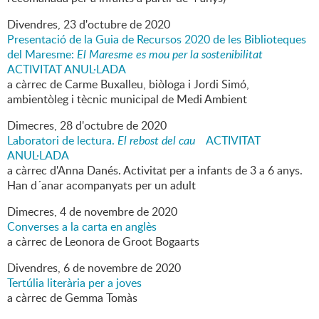
Divendres,
23
d'
octubre
de
2020
Presentació de la Guia de Recursos 2020 de les Biblioteques
del Maresme:
El Maresme es mou per la sostenibilitat
ACTIVITAT ANUL·LADA
a càrrec de Carme Buxalleu, biòloga i Jordi Simó,
ambientòleg i tècnic municipal de Medi Ambient
Dimecres,
28
d'
octubre
de
2020
Laboratori de lectura.
El rebost del cau
ACTIVITAT
ANUL·LADA
a càrrec d'Anna Danés. Activitat per a infants de 3 a 6 anys.
Han d´anar acompanyats per un adult
Dimecres,
4
de
novembre
de
2020
Converses a la carta en anglès
a càrrec de Leonora de Groot Bogaarts
Divendres,
6
de
novembre
de
2020
Tertúlia literària per a joves
a càrrec de Gemma Tomàs