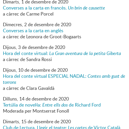
Dimarts,
1
de
desembre
de
2020
Converses a la carta en francès.
Un brin de causette
a càrrec de Carme Porcel
Dimecres,
2
de
desembre
de
2020
Converses a la carta en anglès
a càrrec de Leonora de Groot-Bogaarts
Dijous,
3
de
desembre
de
2020
Hora del conte virtual:
La Gran aventura de la petita Giberta
a càrrec de Sandra Rossi
Dijous,
10
de
desembre
de
2020
Hora del conte virtual ESPECIAL NADAL:
Contes amb gust de
torrons
a càrrec de Clara Gavaldà
Dilluns,
14
de
desembre
de
2020
Tertúlia de novel·la:
Entre ells dos
de Richard Ford
Moderada per Montserrat Fonoll
Dimarts,
15
de
desembre
de
2020
Club de Lectura. Llegir el teatre:
Les cartes
de Víctor Català