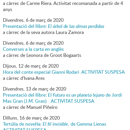
a càrrec de Carme Riera. Activitat recomanada a partir de 4
anys
Divendres,
6
de
març
de
2020
Presentació del llibre:
El árbol de las almas perdidas
a càrrec de la seva autora Laura Zamora
Divendres,
6
de
març
de
2020
Converses a la carta en anglès
a càrrec de Leonora de Groot Bogaarts
Dijous,
12
de
març
de
2020
Hora del conte especial Gianni Rodari ACTIVITAT SUSPESA
a càrrec d'Ivana Ares
Divendres,
13
de
març
de
2020
Presentació del llibre:
El Futuro es un planeta lejano
de Jordi
Mas Gran (J.M. Gran) ACTIVITAT SUSPESA
a càrrec de Manuel Piñeiro
Dilluns,
16
de
març
de
2020
Tertúlia de novel·la:
El fil invisible
, de Gemma Lienas