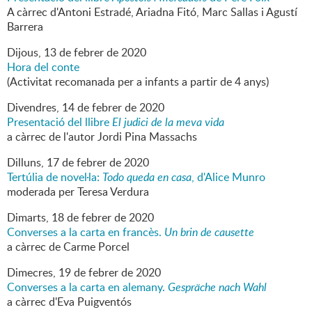
A càrrec d'Antoni Estradé, Ariadna Fitó, Marc Sallas i Agustí
Barrera
Dijous,
13
de
febrer
de
2020
Hora del conte
(Activitat recomanada per a infants a partir de 4 anys)
Divendres,
14
de
febrer
de
2020
Presentació del llibre
El judici de la meva vida
a càrrec de l'autor Jordi Pina Massachs
Dilluns,
17
de
febrer
de
2020
Tertúlia de novel·la:
Todo queda en casa
, d'Alice Munro
moderada per Teresa Verdura
Dimarts,
18
de
febrer
de
2020
Converses a la carta en francès.
Un brin de causette
a càrrec de Carme Porcel
Dimecres,
19
de
febrer
de
2020
Converses a la carta en alemany.
Gespräche nach Wahl
a càrrec d'Eva Puigventós