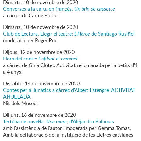
Dimarts,
10
de
novembre
de
2020
Converses a la carta en francès.
Un brin de causette
a càrrec de Carme Porcel
Dimarts,
10
de
novembre
de
2020
Club de Lectura. Llegir el teatre:
L'Hèroe
de Santiago Rusiñol
moderada per Roger Pou
Dijous,
12
de
novembre
de
2020
Hora del conte:
Enfilant el caminet
a càrrec de Gina Clotet. Activitat recomanada per a petits d'1
a 4 anys
Dissabte,
14
de
novembre
de
2020
Contes per a llunàtics a càrrec d'Albert Estengre ACTIVITAT
ANUL·LADA
Nit dels Museus
Dilluns,
16
de
novembre
de
2020
Tertúlia de novel·la:
Una mare
, d'Alejandro Palomas
amb l'assistència de l'autor i moderada per Gemma Tomàs.
Amb la col·laboració de la Institució de les Lletres catalanes