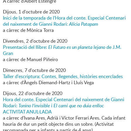
A càrrec d'Albert Estengre
Dijous,
1
d'
octubre
de
2020
Inici de la temporada de l'Hora del conte. Especial Centenari
del naixement de Gianni Rodari:
Alícia Patapam
a càrrec de Mònica Torra
Divendres,
2
d'
octubre
de
2020
Presentació del llibre:
El Futuro es un planeta lejano
de J.M.
Gran
a càrrec de Manuel Piñeiro
Dimecres,
7
d'
octubre
de
2020
Taller d'escriptura: Contes, llegendes, històries encerclades
a càrrec d'Àngels Diemand-Hartz i Lluís Vega
Dijous,
22
d'
octubre
de
2020
Hora del conte. Especial Centenari del naixement de Gianni
Rodari:
Tonino l'invisible
i
El camí que no duia enlloc
ACTIVITAT ANUL·LADA
a càrrec d'Ivana Ares, Adrià i Víctor Ferrari Ares. Cada infant
hauria de dur un petit objecte dins un sobre. (Activitat
recomanada per a infants a partir de 4 anys)