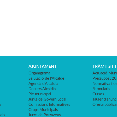
AJUNTAMENT
TRÀMITS I 
Organigrama
Actuació Muni
Salutació de l'Alcalde
Pressupost 2
Agenda d'Alcaldia
Normativa i o
Decrets Alcaldia
Formularis
Ple municipal
Cursos
s
Junta de Govern Local
Tauler d'anunci
s
Comissions Informatives
Oferta pública
Grups Municipals
als
Junta de Portaveus