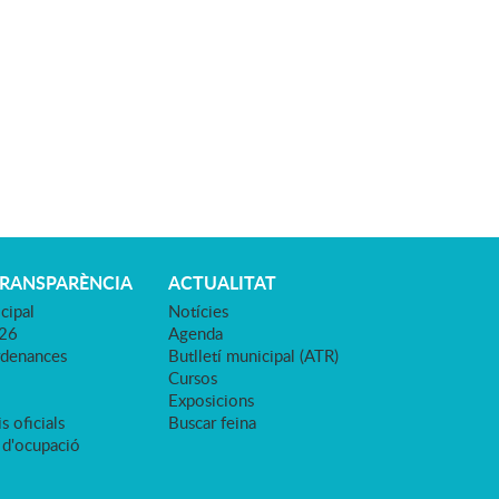
TRANSPARÈNCIA
ACTUALITAT
cipal
Notícies
026
Agenda
rdenances
Butlletí municipal (ATR)
Cursos
Exposicions
s oficials
Buscar feina
 d'ocupació