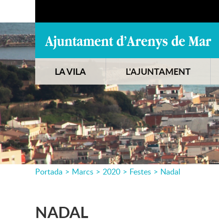
LA VILA
L'AJUNTAMENT
Portada
>
Marcs
>
2020
>
Festes
>
Nadal
NADAL