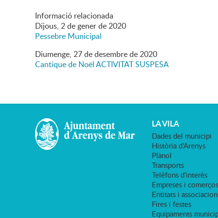
Informació relacionada
Dijous,
2
de
gener
de
2020
Pessebre Municipal
Diumenge,
27
de
desembre
de
2020
Cantique de Noël ACTIVITAT SUSPESA
LA VILA
Dades del municipi
Història d'Arenys
Plànol
Transports
Telèfons d'interès
Empreses i comerço
Entitats i associacion
Fires i festes
Equipaments municip