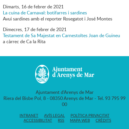
Dimarts,
16
de
febrer
de
2021
La cuina de Carnaval: botifarres i sardines
Avui sardines amb el reporter Rosegatot i José Montes
Dimecres,
17
de
febrer
de
2021
Testament de Sa Majestat en Carnestoltes Joan de Guineu
a càrrec de Ca la Rita
Ajuntament d'Arenys de Mar
Riera del Bisbe Pol, 8 - 08350 Arenys de Mar - Tel. 93 795 99
00
INTRANET
AVÍS LEGAL
POLÍTICA PRIVACITAT
ACCESSIBILITAT
RSS
MAPA WEB
CRÈDITS