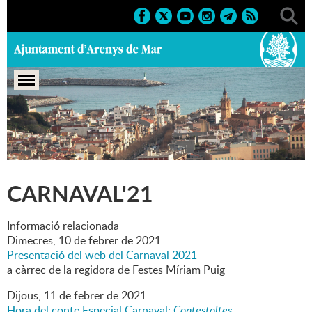
Portada
>
Marcs
>
2021
>
Festes
>
Carnaval'21
CARNAVAL'21
Informació relacionada
Dimecres,
10
de
febrer
de
2021
Presentació del web del Carnaval 2021
a càrrec de la regidora de Festes Míriam Puig
Dijous,
11
de
febrer
de
2021
Hora del conte Especial Carnaval:
Contestoltes