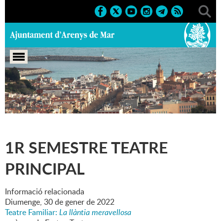
Portada
>
Marcs
>
2022
>
Culturals
>
1r semestre Teatre
Principal
1R SEMESTRE TEATRE
PRINCIPAL
Informació relacionada
Diumenge,
30
de
gener
de
2022
Teatre Familiar:
La llàntia meravellosa