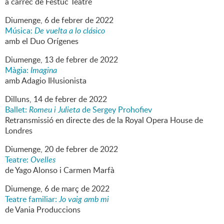
a càrrec de Festuc Teatre
Diumenge,
6
de
febrer
de
2022
Música:
De vuelta a lo clásico
amb el Duo Orígenes
Diumenge,
13
de
febrer
de
2022
Màgia:
Imagina
amb Adagio Il·lusionista
Dilluns,
14
de
febrer
de
2022
Ballet:
Romeu i Julieta
de Sergey Prohofiev
Retransmissió en directe des de la Royal Opera House de
Londres
Diumenge,
20
de
febrer
de
2022
Teatre:
Ovelles
de Yago Alonso i Carmen Marfà
Diumenge,
6
de
març
de
2022
Teatre familiar:
Jo vaig amb mi
de Vania Produccions