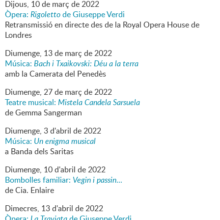
Dijous,
10
de
març
de
2022
Òpera:
Rigoletto
de Giuseppe Verdi
Retransmissió en directe des de la Royal Opera House de
Londres
Diumenge,
13
de
març
de
2022
Música:
Bach i Txaikovski: Déu a la terra
amb la Camerata del Penedès
Diumenge,
27
de
març
de
2022
Teatre musical:
Mistela Candela Sarsuela
de Gemma Sangerman
Diumenge,
3
d'
abril
de
2022
Música:
Un enigma musical
a Banda dels Saritas
Diumenge,
10
d'
abril
de
2022
Bombolles familiar:
Vegin i passin
...
de Cia. Enlaire
Dimecres,
13
d'
abril
de
2022
Òpera:
La Traviata
de Giuseppe Verdi