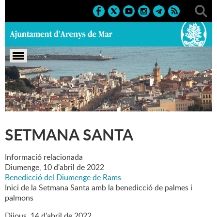
Portada
>
Marcs
>
2022
>
Culturals
>
Setmana Santa
SETMANA SANTA
Informació relacionada
Diumenge,
10
d'
abril
de
2022
Benedicció del Diumenge de Rams
Inici de la Setmana Santa amb la benedicció de palmes i
palmons
Dijous,
14
d'
abril
de
2022