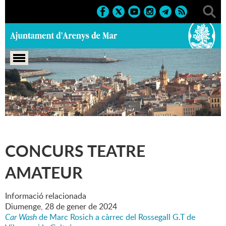
Portada
>
Marcs
>
2024
>
Culturals
>
Concurs teatre
amateur
CONCURS TEATRE
AMATEUR
Informació relacionada
Diumenge,
28
de
gener
de
2024
Car Wash
de Marc Rosich a càrrec del Rossegall G.T de