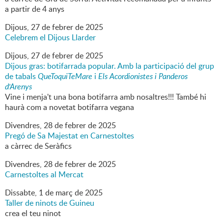
a partir de 4 anys
Dijous,
27
de
febrer
de
2025
Celebrem el Dijous Llarder
Dijous,
27
de
febrer
de
2025
Dijous gras: botifarrada popular. Amb la participació del grup
de tabals
QueToquiTeMare
i
Els Acordionistes i Panderos
d'Arenys
Vine i menja't una bona botifarra amb nosaltres!!! També hi
haurà com a novetat botifarra vegana
Divendres,
28
de
febrer
de
2025
Pregó de Sa Majestat en Carnestoltes
a càrrec de Seràfics
Divendres,
28
de
febrer
de
2025
Carnestoltes al Mercat
Dissabte,
1
de
març
de
2025
Taller de ninots de Guineu
crea el teu ninot