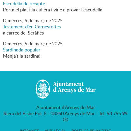
Escudella de recapte
Porta el plat i la cullera i vine a provar l'escudella
Dimecres,
5
de
març
de
2025
Testament d'en Carnestoltes
a càrrec del Seràfics
Dimecres,
5
de
març
de
2025
Sardinada popular
Menja't la sardina!
Ajuntament d'Arenys de Mar
Riera del Bisbe Pol, 8 - 08350 Arenys de Mar - Tel. 93 795 99
00