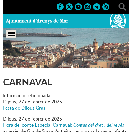
Portada
>
Marcs
>
2025
>
Culturals
>
Carnaval
CARNAVAL
Informació relacionada
Dijous,
27
de
febrer
de
2025
Festa de Dijous Gras
Dijous,
27
de
febrer
de
2025
Hora del conte Especial Carnaval:
Contes del dret i del revés
a carrèc de Gra de Sorra. Activitat recomanada per a infants