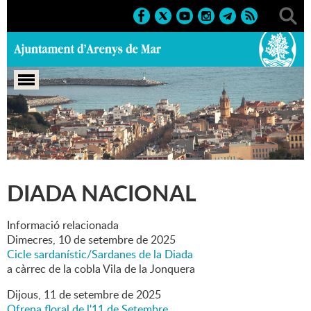
Portada
>
Marcs
>
2025
>
Culturals
>
Diada Nacional
DIADA NACIONAL
Informació relacionada
Dimecres,
10
de
setembre
de
2025
Cicle sardanístic/Sardanes de la Diada
a càrrec de la cobla Vila de la Jonquera
Dijous,
11
de
setembre
de
2025
Ofrena floral de l'11 de Setembre