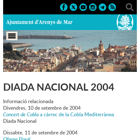
Portada
>
Marcs
>
2004
>
Culturals
>
Diada Nacional 2004
DIADA NACIONAL 2004
Informació relacionada
Divendres,
10
de
setembre
de
2004
Concert de Cobla
a càrrec de la Cobla Mediterrànea
Diada Nacional
Dissabte,
11
de
setembre
de
2004
Ofrena Floral