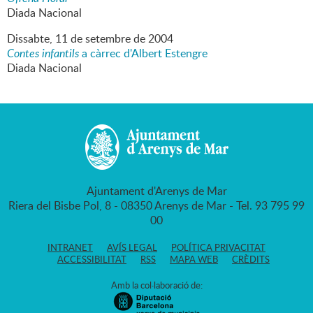
Diada Nacional
Dissabte,
11
de
setembre
de
2004
Contes infantils
a càrrec d'Albert Estengre
Diada Nacional
Ajuntament d'Arenys de Mar
Riera del Bisbe Pol, 8 - 08350 Arenys de Mar - Tel. 93 795 99
00
INTRANET
AVÍS LEGAL
POLÍTICA PRIVACITAT
ACCESSIBILITAT
RSS
MAPA WEB
CRÈDITS
Amb la col·laboració de: