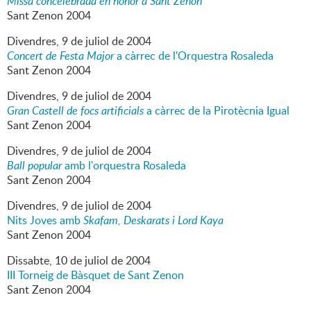
Missa concelebrada en honor a Sant Zenon
Sant Zenon 2004
Divendres,
9
de
juliol
de
2004
Concert de Festa Major
a càrrec de l'Orquestra Rosaleda
Sant Zenon 2004
Divendres,
9
de
juliol
de
2004
Gran Castell de focs artificials
a càrrec de la Pirotècnia Igual
Sant Zenon 2004
Divendres,
9
de
juliol
de
2004
Ball popular
amb l'orquestra Rosaleda
Sant Zenon 2004
Divendres,
9
de
juliol
de
2004
Nits Joves amb
Skafam, Deskarats i Lord Kaya
Sant Zenon 2004
Dissabte,
10
de
juliol
de
2004
III Torneig de Bàsquet de Sant Zenon
Sant Zenon 2004