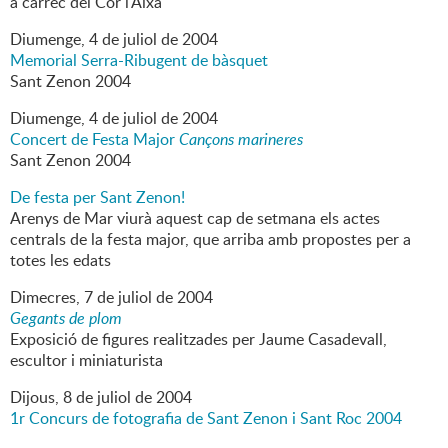
a càrrec del Cor l'Aixa
Diumenge,
4
de
juliol
de
2004
Memorial Serra-Ribugent de bàsquet
Sant Zenon 2004
Diumenge,
4
de
juliol
de
2004
Concert de Festa Major
Cançons marineres
Sant Zenon 2004
De festa per Sant Zenon!
Arenys de Mar viurà aquest cap de setmana els actes
centrals de la festa major, que arriba amb propostes per a
totes les edats
Dimecres,
7
de
juliol
de
2004
Gegants de plom
Exposició de figures realitzades per Jaume Casadevall,
escultor i miniaturista
Dijous,
8
de
juliol
de
2004
1r Concurs de fotografia de Sant Zenon i Sant Roc 2004