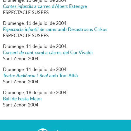
Diumenge,
11
de
juliol
de
2004
Contes infantils
a càrrec d'Albert Estengre
ESPECTACLE SUSPÈS
Diumenge,
11
de
juliol
de
2004
Espectacle infantil de carrer
amb Desastrosus Cirkus
ESPECTACLE SUSPÈS
Diumenge,
11
de
juliol
de
2004
Concert de cant coral
a càrrec del Cor Vivaldi
Sant Zenon 2004
Diumenge,
11
de
juliol
de
2004
Teatre Audiència I-Real
amb Toni Albà
Sant Zenon 2004
Diumenge,
18
de
juliol
de
2004
Ball de Festa Major
Sant Zenon 2004