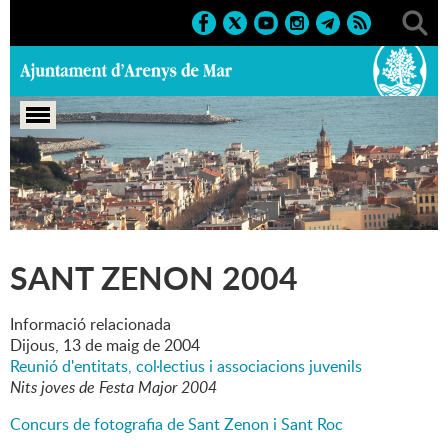
Portada
>
Marcs
>
2004
>
Festes
>
Sant Zenon 2004
SANT ZENON 2004
Informació relacionada
Dijous,
13
de
maig
de
2004
Reunió d'entitats, col·lectius i associacions juvenils
Nits joves de Festa Major 2004
Concurs de fotografia de Sant Zenon i Sant Roc