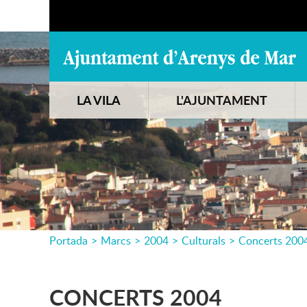
LA VILA
L'AJUNTAMENT
Portada
>
Marcs
>
2004
>
Culturals
>
Concerts 200
CONCERTS 2004