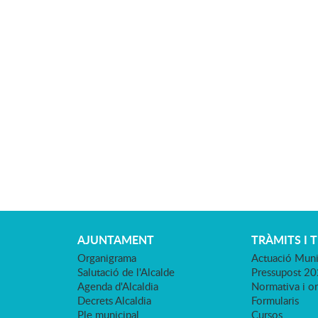
AJUNTAMENT
TRÀMITS I 
Organigrama
Actuació Muni
Salutació de l'Alcalde
Pressupost 2
Agenda d'Alcaldia
Normativa i o
Decrets Alcaldia
Formularis
Ple municipal
Cursos