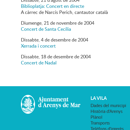
Dissabte,
21
d'
agost
de
2004
Biblioplatja: Concert en directe
A càrrec de Narcís Perich, cantautor català
Diumenge,
21
de
novembre
de
2004
Concert de Santa Cecília
Dissabte,
4
de
desembre
de
2004
Xerrada i concert
Dissabte,
18
de
desembre
de
2004
Concert de Nadal
LA VILA
Dades del municipi
Història d'Arenys
Plànol
Transports
Telèfons d'interès