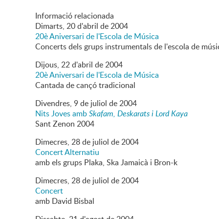
Informació relacionada
Dimarts,
20
d'
abril
de
2004
20è Aniversari de l'Escola de Música
Concerts dels grups instrumentals de l'escola de músi
Dijous,
22
d'
abril
de
2004
20è Aniversari de l'Escola de Música
Cantada de cançó tradicional
Divendres,
9
de
juliol
de
2004
Nits Joves amb
Skafam, Deskarats i Lord Kaya
Sant Zenon 2004
Dimecres,
28
de
juliol
de
2004
Concert Alternatiu
amb els grups Plaka, Ska Jamaicà i Bron-k
Dimecres,
28
de
juliol
de
2004
Concert
amb David Bisbal