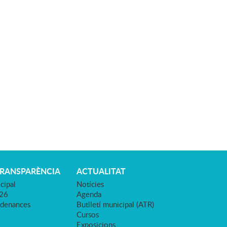
TRANSPARÈNCIA
ACTUALITAT
cipal
Notícies
026
Agenda
rdenances
Butlletí municipal (ATR)
Cursos
Exposicions