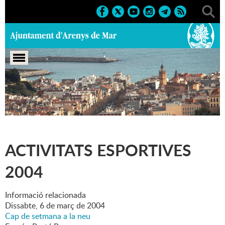
Portada
>
Marcs
>
2004
>
Esportius
>
Activitats esportives
2004
ACTIVITATS ESPORTIVES
2004
Informació relacionada
Dissabte,
6
de
març
de
2004
Cap de setmana a la neu