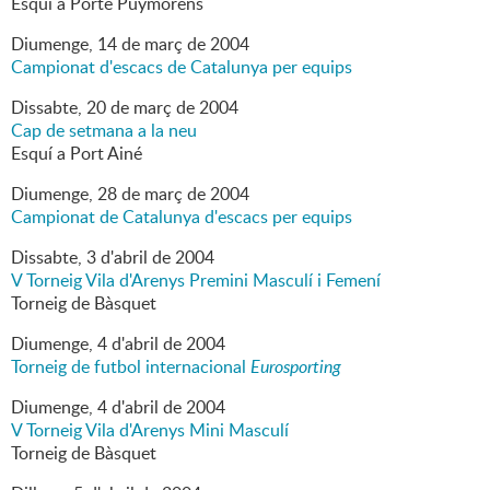
Esquí a Porté Puymorens
Diumenge,
14
de
març
de
2004
Campionat d'escacs de Catalunya per equips
Dissabte,
20
de
març
de
2004
Cap de setmana a la neu
Esquí a Port Ainé
Diumenge,
28
de
març
de
2004
Campionat de Catalunya d'escacs per equips
Dissabte,
3
d'
abril
de
2004
V Torneig Vila d'Arenys Premini Masculí i Femení
Torneig de Bàsquet
Diumenge,
4
d'
abril
de
2004
Torneig de futbol internacional
Eurosporting
Diumenge,
4
d'
abril
de
2004
V Torneig Vila d'Arenys Mini Masculí
Torneig de Bàsquet