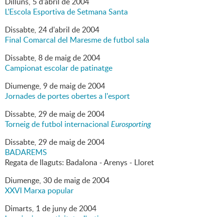
Dilluns,
5
d'
abril
de
2004
L'Escola Esportiva de Setmana Santa
Dissabte,
24
d'
abril
de
2004
Final Comarcal del Maresme de futbol sala
Dissabte,
8
de
maig
de
2004
Campionat escolar de patinatge
Diumenge,
9
de
maig
de
2004
Jornades de portes obertes a l'esport
Dissabte,
29
de
maig
de
2004
Torneig de futbol internacional
Eurosporting
Dissabte,
29
de
maig
de
2004
BADAREMS
Regata de llaguts: Badalona - Arenys - Lloret
Diumenge,
30
de
maig
de
2004
XXVI Marxa popular
Dimarts,
1
de
juny
de
2004