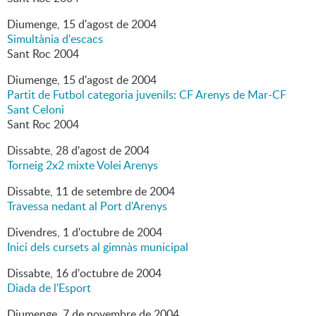
Diumenge,
15
d'
agost
de
2004
Simultània d'escacs
Sant Roc 2004
Diumenge,
15
d'
agost
de
2004
Partit de Futbol categoria juvenils: CF Arenys de Mar-CF
Sant Celoni
Sant Roc 2004
Dissabte,
28
d'
agost
de
2004
Torneig 2x2 mixte Volei Arenys
Dissabte,
11
de
setembre
de
2004
Travessa nedant al Port d'Arenys
Divendres,
1
d'
octubre
de
2004
Inici dels cursets al gimnàs municipal
Dissabte,
16
d'
octubre
de
2004
Diada de l'Esport
Diumenge,
7
de
novembre
de
2004