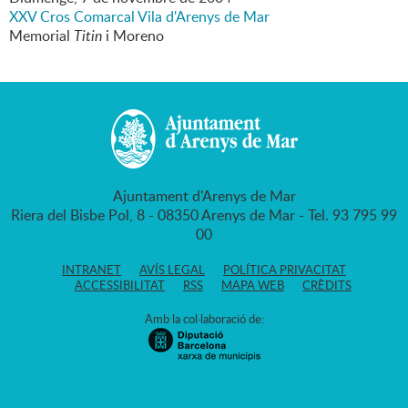
XXV Cros Comarcal Vila d'Arenys de Mar
Memorial
Titin
i Moreno
Ajuntament d'Arenys de Mar
Riera del Bisbe Pol, 8 - 08350 Arenys de Mar - Tel. 93 795 99
00
INTRANET
AVÍS LEGAL
POLÍTICA PRIVACITAT
ACCESSIBILITAT
RSS
MAPA WEB
CRÈDITS
Amb la col·laboració de: