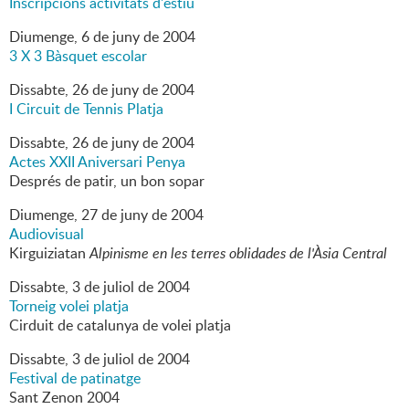
Inscripcions activitats d'estiu
Diumenge,
6
de
juny
de
2004
3 X 3 Bàsquet escolar
Dissabte,
26
de
juny
de
2004
I Circuit de Tennis Platja
Dissabte,
26
de
juny
de
2004
Actes XXII Aniversari Penya
Després de patir, un bon sopar
Diumenge,
27
de
juny
de
2004
Audiovisual
Kirguiziatan
Alpinisme en les terres oblidades de l'Àsia Central
Dissabte,
3
de
juliol
de
2004
Torneig volei platja
Cirduit de catalunya de volei platja
Dissabte,
3
de
juliol
de
2004
Festival de patinatge
Sant Zenon 2004