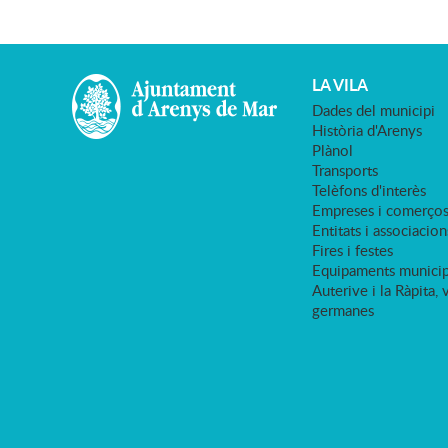
LA VILA
Dades del municipi
Història d'Arenys
Plànol
Transports
Telèfons d'interès
Empreses i comerço
Entitats i associacion
Fires i festes
Equipaments municip
Auterive i la Ràpita, 
germanes