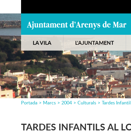
LA VILA
L'AJUNTAMENT
Portada
>
Marcs
>
2004
>
Culturals
>
Tardes Infanti
TARDES INFANTILS AL L