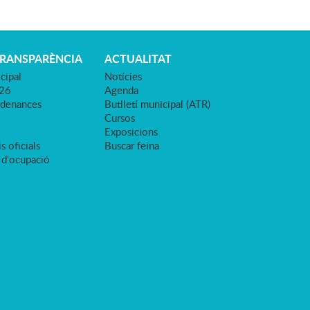
TRANSPARÈNCIA
ACTUALITAT
cipal
Notícies
026
Agenda
rdenances
Butlletí municipal (ATR)
Cursos
Exposicions
s oficials
Buscar feina
 d'ocupació