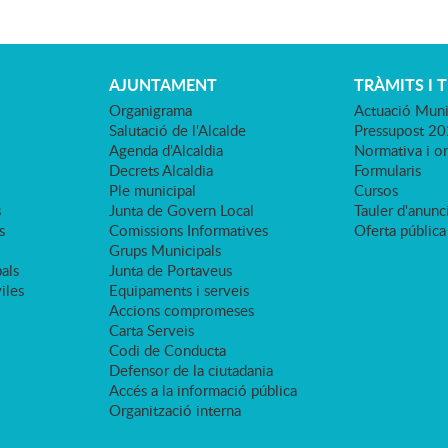
AJUNTAMENT
TRÀMITS I 
Organigrama
Actuació Muni
Salutació de l'Alcalde
Pressupost 2
Agenda d'Alcaldia
Normativa i o
Decrets Alcaldia
Formularis
Ple municipal
Cursos
s
Junta de Govern Local
Tauler d'anunci
s
Comissions Informatives
Oferta pública
Grups Municipals
als
Junta de Portaveus
viles
Equipaments i serveis
Accions compromeses
Carta Serveis
Codi de Conducta
Defensor de la ciutadania
Accés a la informació pública
Organització interna