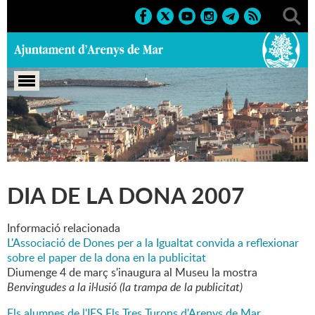
Portada
>
Marcs
>
2007
>
Culturals
>
Dia de la Dona 2007
DIA DE LA DONA 2007
Informació relacionada
L'Associació de Dones per a la Igualtat convida a reflexionar
sobre el paper de la dona en la publicitat
Diumenge 4 de març s'inaugura al Museu la mostra
Benvingudes a la il·lusió (la trampa de la publicitat)
Els alumnes de l'IES Els Tres Turons d'Arenys de Mar