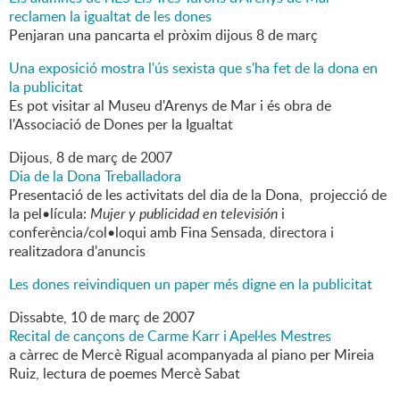
reclamen la igualtat de les dones
Penjaran una pancarta el pròxim dijous 8 de març
Una exposició mostra l'ús sexista que s'ha fet de la dona en
la publicitat
Es pot visitar al Museu d'Arenys de Mar i és obra de
l'Associació de Dones per la Igualtat
Dijous,
8
de
març
de
2007
Dia de la Dona Treballadora
Presentació de les activitats del dia de la Dona, projecció de
la pel•lícula:
Mujer y publicidad en televisión
i
conferència/col•loqui amb Fina Sensada, directora i
realitzadora d'anuncis
Les dones reivindiquen un paper més digne en la publicitat
Dissabte,
10
de
març
de
2007
Recital de cançons de Carme Karr i Apel·les Mestres
a càrrec de Mercè Rigual acompanyada al piano per Mireia
Ruiz, lectura de poemes Mercè Sabat