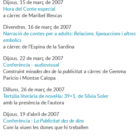
Dijous,
15
de
març
de
2007
Hora del Conte especial
a càrrec de Maribel Illescas
Divendres,
16
de
març
de
2007
Narració de contes per a adults:
Relacions, liposuccions i altres
embolics
a càrrec de l'Espina de la Sardina
Dijous,
22
de
març
de
2007
Conferència - audiovisual
Construint mirades des de la publicitat
a càrrec de Gemma
Paricio i Montse Calopa
Dilluns,
26
de
març
de
2007
Tertúlia literària de novel·la: 39+1, de Sílvia Soler
amb la presència de l'autora
Dijous,
19
d'
abril
de
2007
Conferència :
La Publicitat des de dins
Com la viuen les dones que hi treballen