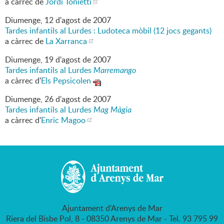
a càrrec de
Jordi Tonietti
Diumenge,
12
d'
agost
de
2007
Tardes infantils al Lurdes : Ludoteca mòbil (12 jocs gegants)
a càrrec de
La Xarranca
Diumenge,
19
d'
agost
de
2007
Tardes infantils al Lurdes
Marremango
a càrrec d'
Els Pepsicolen
Diumenge,
26
d'
agost
de
2007
Tardes infantils al Lurdes
Mag Màgia
a càrrec d'
Enric Magoo
Ajuntament d'Arenys de Mar
Riera del Bisbe Pol, 8 - 08350 Arenys de Mar - Tel. 93 795 99