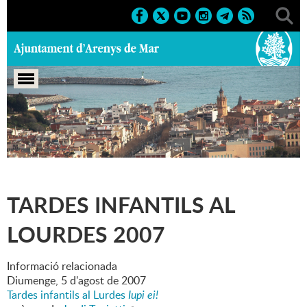
Portada
>
Marcs
>
2007
>
Culturals
>
Tardes infantils al
Lourdes 2007
TARDES INFANTILS AL
LOURDES 2007
Informació relacionada
Diumenge,
5
d'
agost
de
2007
Tardes infantils al Lurdes
Iupi ei!