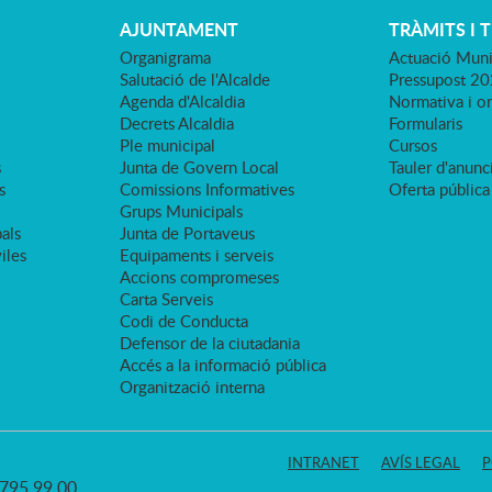
AJUNTAMENT
TRÀMITS I 
Organigrama
Actuació Muni
Salutació de l'Alcalde
Pressupost 2
Agenda d'Alcaldia
Normativa i o
Decrets Alcaldia
Formularis
Ple municipal
Cursos
s
Junta de Govern Local
Tauler d'anunci
s
Comissions Informatives
Oferta pública
Grups Municipals
als
Junta de Portaveus
viles
Equipaments i serveis
Accions compromeses
Carta Serveis
Codi de Conducta
Defensor de la ciutadania
Accés a la informació pública
Organització interna
INTRANET
AVÍS LEGAL
P
3 795 99 00