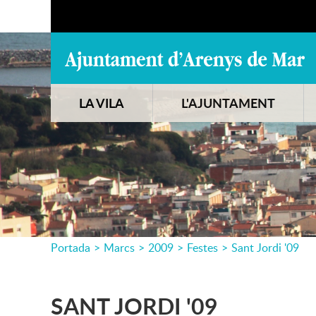
LA VILA
L'AJUNTAMENT
Portada
>
Marcs
>
2009
>
Festes
>
Sant Jordi '09
SANT JORDI '09