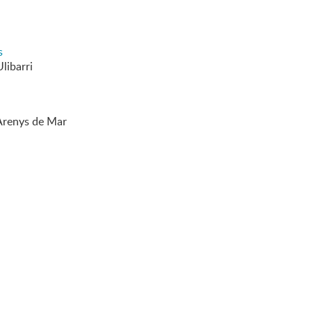
s
libarri
'Arenys de Mar