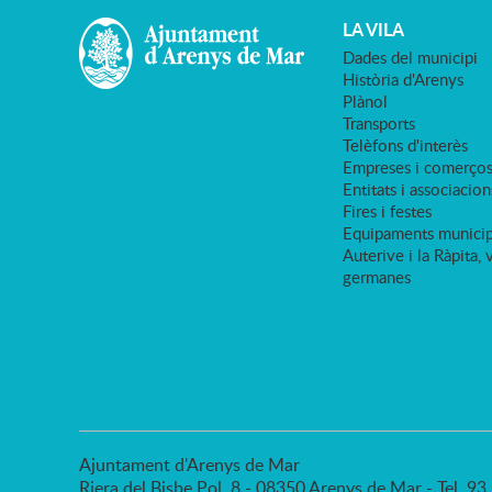
LA VILA
Dades del municipi
Història d'Arenys
Plànol
Transports
Telèfons d'interès
Empreses i comerço
Entitats i associacion
Fires i festes
Equipaments municip
Auterive i la Ràpita, 
germanes
Ajuntament d'Arenys de Mar
Riera del Bisbe Pol, 8 - 08350 Arenys de Mar - Tel. 9