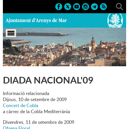
Portada
>
Marcs
>
2009
>
Culturals
>
Diada Nacional'09
DIADA NACIONAL'09
Informació relacionada
Dijous,
10
de
setembre
de
2009
Concert de Cobla
a càrrec de la Cobla Mediterrània
Divendres,
11
de
setembre
de
2009
Ofrena Floral