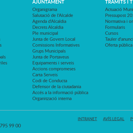
AJUNTAMENT
TRÀMITS I 
Organigrama
Actuació Muni
Salutació de l'Alcalde
Pressupost 2
Agenda d'Alcaldia
Normativa i o
Decrets Alcaldia
Formularis
Ple municipal
Cursos
s
Junta de Govern Local
Tauler d'anunci
s
Comissions Informatives
Oferta pública
Grups Municipals
als
Junta de Portaveus
viles
Equipaments i serveis
Accions compromeses
Carta Serveis
Codi de Conducta
Defensor de la ciutadania
Accés a la informació pública
Organització interna
INTRANET
AVÍS LEGAL
P
3 795 99 00