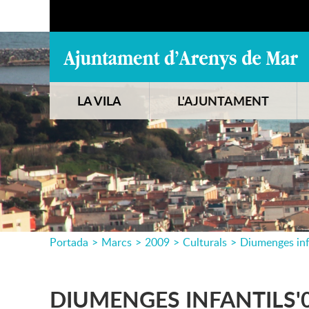
LA VILA
L'AJUNTAMENT
Portada
>
Marcs
>
2009
>
Culturals
>
Diumenges inf
DIUMENGES INFANTILS'