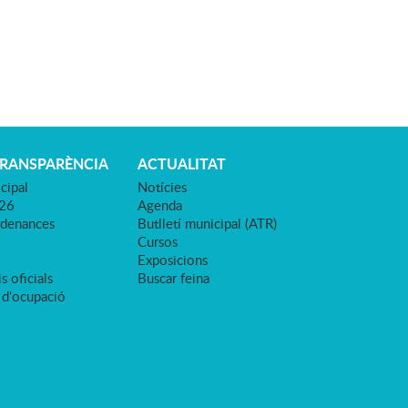
TRANSPARÈNCIA
ACTUALITAT
cipal
Notícies
026
Agenda
rdenances
Butlletí municipal (ATR)
Cursos
Exposicions
s oficials
Buscar feina
 d'ocupació