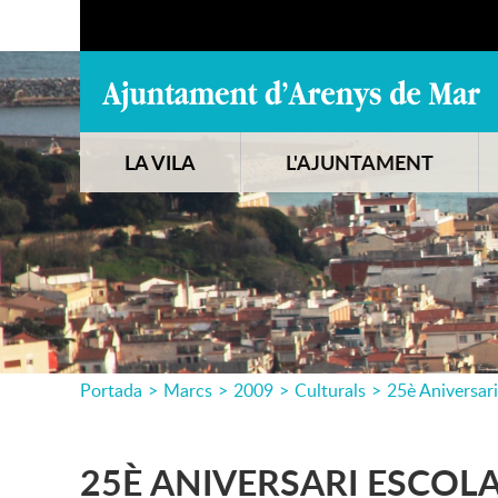
LA VILA
L'AJUNTAMENT
Portada
>
Marcs
>
2009
>
Culturals
>
25è Aniversar
25È ANIVERSARI ESCOL