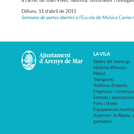
a càrrec de Joan Vives, flautista, historiador i divulga
Dilluns,
11
d'
abril
de
2011
Setmana de portes obertes
a l'Escola de Música Carles G
LA VILA
Dades del municipi
Història d'Arenys
Plànol
Transports
Telèfons d'interès
Empreses i comerço
Entitats i associacion
Fires i festes
Equipaments municip
Auterive i la Ràpita, 
germanes