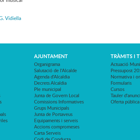
dor musical
. Vidiella
AJUNTAMENT
TRÀMITS I 
Organigrama
Actuació Muni
Salutació de l'Alcalde
Pressupost 2
Agenda d'Alcaldia
Normativa i o
Decrets Alcaldia
Formularis
Ple municipal
Cursos
s
Junta de Govern Local
Tauler d'anunci
s
Comissions Informatives
Oferta pública
Grups Municipals
als
Junta de Portaveus
viles
Equipaments i serveis
Accions compromeses
Carta Serveis
Codi de Conducta