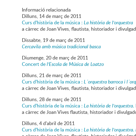
Informació relacionada
Dilluns,
14
de
març
de
2011
Curs d'història de la música :
La història de l'orquestra
a càrrec de Joan Vives, flautista, historiador i divulga
Dissabte,
19
de
març
de
2011
Cercavila amb música tradicional basca
Diumenge,
20
de
març
de
2011
Concert de
l'Escola de Música de Loatzo
Dilluns,
21
de
març
de
2011
Curs d'història de la música :
L´orquestra barroca i l´or
a càrrec de Joan Vives, flautista, historiador i divulga
Dilluns,
28
de
març
de
2011
Curs d'història de la música :
La història de l'orquestra
.
a càrrec de Joan Vives flautista, historiador i divulgad
Dilluns,
4
d'
abril
de
2011
Curs d'història de la música :
La història de l'orquestra