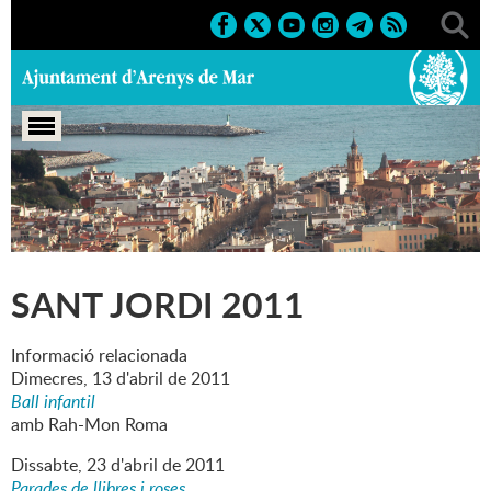
Portada
>
Marcs
>
2011
>
Culturals
>
Sant Jordi 2011
SANT JORDI 2011
Informació relacionada
Dimecres,
13
d'
abril
de
2011
Ball infantil
amb Rah-Mon Roma
Dissabte,
23
d'
abril
de
2011
Parades de llibres i roses