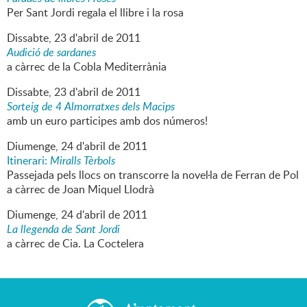
Per Sant Jordi regala el llibre i la rosa
Dissabte,
23
d'
abril
de
2011
Audició de sardanes
a càrrec de la Cobla Mediterrània
Dissabte,
23
d'
abril
de
2011
Sorteig de 4 Almorratxes dels Macips
amb un euro participes amb dos números!
Diumenge,
24
d'
abril
de
2011
Itinerari:
Miralls Tèrbols
Passejada pels llocs on transcorre la novel·la de Ferran de Pol
a càrrec de Joan Miquel Llodrà
Diumenge,
24
d'
abril
de
2011
La llegenda de Sant Jordi
a càrrec de Cia. La Coctelera