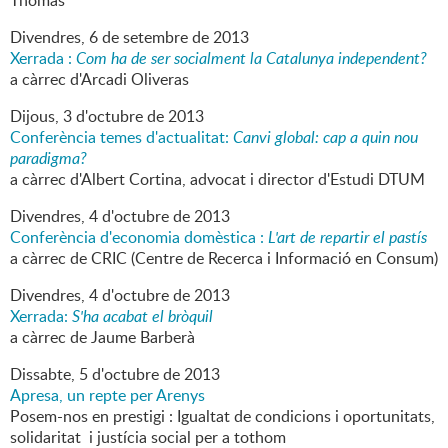
Thomas
Divendres,
6
de
setembre
de
2013
Xerrada :
Com ha de ser socialment la Catalunya independent?
a càrrec d'Arcadi Oliveras
Dijous,
3
d'
octubre
de
2013
Conferència temes d'actualitat:
Canvi global: cap a quin nou
paradigma?
a càrrec d'Albert Cortina, advocat i director d'Estudi DTUM
Divendres,
4
d'
octubre
de
2013
Conferència d'economia domèstica :
L'art de repartir el pastís
a càrrec de CRIC (Centre de Recerca i Informació en Consum)
Divendres,
4
d'
octubre
de
2013
Xerrada:
S'ha acabat el bròquil
a càrrec de Jaume Barberà
Dissabte,
5
d'
octubre
de
2013
Apresa, un repte per Arenys
Posem-nos en prestigi : Igualtat de condicions i oportunitats,
solidaritat i justícia social per a tothom