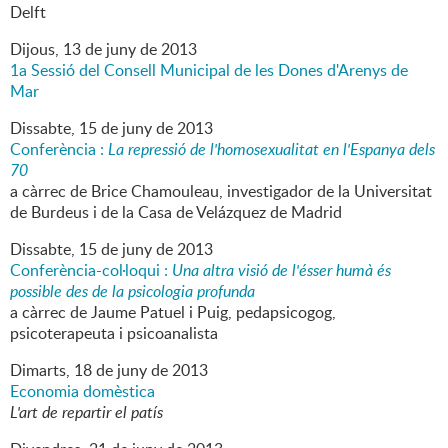
Delft
Dijous,
13
de
juny
de
2013
1a Sessió del Consell Municipal de les Dones d'Arenys de
Mar
Dissabte,
15
de
juny
de
2013
Conferència :
La repressió de l'homosexualitat en l'Espanya dels
70
a càrrec de Brice Chamouleau, investigador de la Universitat
de Burdeus i de la Casa de Velázquez de Madrid
Dissabte,
15
de
juny
de
2013
Conferència-col·loqui :
Una altra visió de l'ésser humà és
possible des de la psicologia profunda
a càrrec de Jaume Patuel i Puig, pedapsicogog,
psicoterapeuta i psicoanalista
Dimarts,
18
de
juny
de
2013
Economia domèstica
L'art de repartir el patís