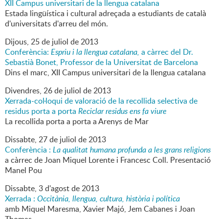
XII Campus universitari de la llengua catalana
Estada lingüística i cultural adreçada a estudiants de català
d'universitats d'arreu del món.
Dijous,
25
de
juliol
de
2013
Conferència:
Espriu i la llengua catalana,
a càrrec del Dr.
Sebastià Bonet, Professor de la Universitat de Barcelona
Dins el marc, XII Campus universitari de la llengua catalana
Divendres,
26
de
juliol
de
2013
Xerrada-col·loqui de valoració de la recollida selectiva de
residus porta a porta
Reciclar residus ens fa viure
La recollida porta a porta a Arenys de Mar
Dissabte,
27
de
juliol
de
2013
Conferència :
La qualitat humana profunda a les grans religions
a càrrec de Joan Miquel Lorente i Francesc Coll. Presentació
Manel Pou
Dissabte,
3
d'
agost
de
2013
Xerrada :
Occitània, llengua, cultura, història i política
amb Miquel Maresma, Xavier Majó, Jem Cabanes i Joan