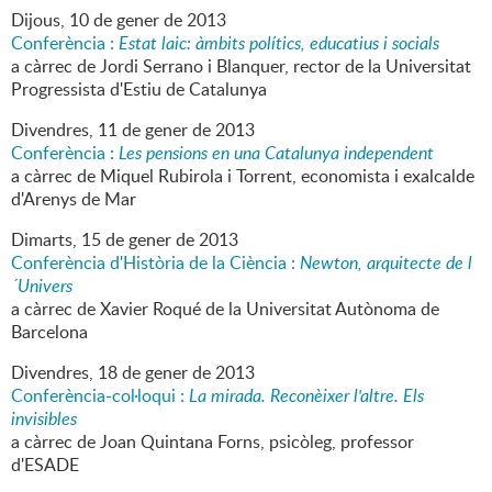
Dijous,
10
de
gener
de
2013
Conferència :
Estat laic: àmbits polítics, educatius i socials
a càrrec de Jordi Serrano i Blanquer, rector de la Universitat
Progressista d'Estiu de Catalunya
Divendres,
11
de
gener
de
2013
Conferència :
Les pensions en una Catalunya independent
a càrrec de Miquel Rubirola i Torrent, economista i exalcalde
d'Arenys de Mar
Dimarts,
15
de
gener
de
2013
Conferència d'Història de la Ciència :
Newton, arquitecte de l
´Univers
a càrrec de Xavier Roqué de la Universitat Autònoma de
Barcelona
Divendres,
18
de
gener
de
2013
Conferència-col·loqui :
La mirada. Reconèixer l'altre. Els
invisibles
a càrrec de Joan Quintana Forns, psicòleg, professor
d'ESADE