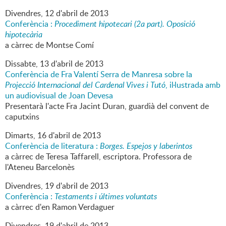
Divendres,
12
d'
abril
de
2013
Conferència :
Procediment hipotecari (2a part). Oposició
hipotecària
a càrrec de Montse Comí
Dissabte,
13
d'
abril
de
2013
Conferència de Fra Valentí Serra de Manresa sobre la
Projecció Internacional del Cardenal Vives i Tutó
, il·lustrada amb
un audiovisual de Joan Devesa
Presentarà l'acte Fra Jacint Duran, guardià del convent de
caputxins
Dimarts,
16
d'
abril
de
2013
Conferència de literatura :
Borges. Espejos y laberintos
a càrrec de Teresa Taffarell, escriptora. Professora de
l'Ateneu Barcelonès
Divendres,
19
d'
abril
de
2013
Conferència :
Testaments i últimes voluntats
a càrrec d'en Ramon Verdaguer
Divendres,
19
d'
abril
de
2013