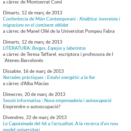
a càrrec de Montserrat Comí
Dimarts,
12
de
març
de
2013
Conferència de Món Contemporani :
Xinàfrica: inversions i
migracions en el continent oblidat
a càrrec de Manel Ollé de la Universitat Pompeu Fabra
Dimarts,
12
de
març
de
2013
LITERATURA:
Borges. Espejos y laberintos
a càrrec de Teresa Taffarel, escriptora i professora de l
´Ateneu Barcelonès
Dissabte,
16
de
març
de
2013
Xerrades pràctiques :
Estalvi energètic a la llar
a càrrec d'Alba Macías
Dimecres,
20
de
març
de
2013
Sessió informativa :
Nova emprenadoria i autoocupació
Emprendre o autoocupació?
Divendres,
22
de
març
de
2013
La Caputxinada
del 66 a l'actualitat. A la recerca d'un nou
model universitari.