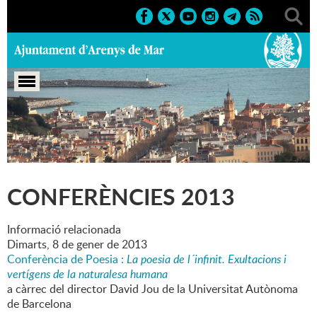
Portada
>
Marcs
>
2013
>
Culturals
>
Conferències 2013
CONFERÈNCIES 2013
Informació relacionada
Dimarts,
8
de
gener
de
2013
Conferència de Poesia :
La poesia de l´infinit. Exultacions i
vertígens de la naturalesa humana
a càrrec del director David Jou de la Universitat Autònoma
de Barcelona