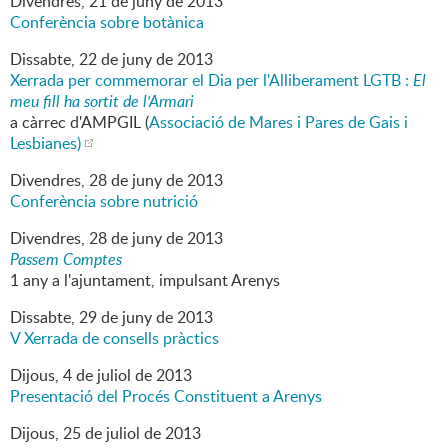
Divendres,
21
de
juny
de
2013
Conferència sobre botànica
Dissabte,
22
de
juny
de
2013
Xerrada per commemorar el Dia per l'Alliberament LGTB :
El
meu fill ha sortit de l'Armari
a càrrec d'AMPGIL (
Associació de Mares i Pares de Gais i
Lesbianes)
Divendres,
28
de
juny
de
2013
Conferència sobre nutrició
Divendres,
28
de
juny
de
2013
Passem Comptes
1 any a l'ajuntament, impulsant Arenys
Dissabte,
29
de
juny
de
2013
V Xerrada de consells pràctics
Dijous,
4
de
juliol
de
2013
Presentació del Procés Constituent a Arenys
Dijous,
25
de
juliol
de
2013