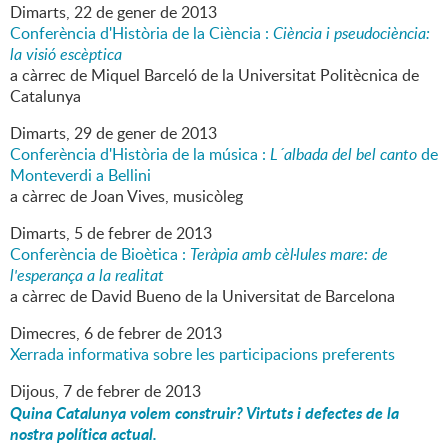
Dimarts,
22
de
gener
de
2013
Conferència d'Història de la Ciència :
Ciència i pseudociència:
la visió escèptica
a càrrec de Miquel Barceló de la Universitat Politècnica de
Catalunya
Dimarts,
29
de
gener
de
2013
Conferència d'Història de la música :
L´albada del bel canto
de
Monteverdi a Bellini
a càrrec de Joan Vives, musicòleg
Dimarts,
5
de
febrer
de
2013
Conferència de Bioètica :
Teràpia amb cèl·lules mare: de
l'esperança a la realitat
a càrrec de David Bueno de la Universitat de Barcelona
Dimecres,
6
de
febrer
de
2013
Xerrada informativa sobre les participacions preferents
Dijous,
7
de
febrer
de
2013
Quina Catalunya volem construir? Virtuts i defectes de la
nostra política actual.