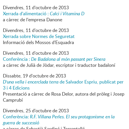
Divendres,
11
d'
octubre
de
2013
Xerrada d'alimentació :
Calci i Vitamina D
a càrrec de l'empresa Danone
Divendres,
11
d'
octubre
de
2013
Xerrada sobre Normes de Seguretat
Informació dels Mossos d'Esquadra
Divendres,
11
d'
octubre
de
2013
Conferència :
De Badalona al món passant per Sinera
a càrrec de Julià de Jòdar, escriptor i traductor badaloní
Dissabte,
19
d'
octubre
de
2013
D'una vella i encerclada terra
de Salvador Espriu, publicat per
3 i 4 Edicions
Presentació a càrrec de Rosa Delor, autora del pròleg i Josep
Camprubí
Divendres,
25
d'
octubre
de
2013
Conferència:
R.F. Villana Perles. El seu protagonisme en la
guerra de successió
a càrrec de Sebastià Sardiné i Torrentallé