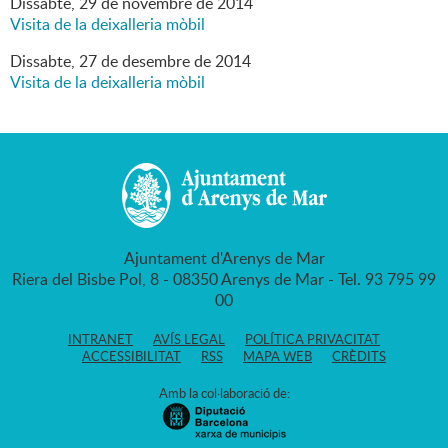
Dissabte,
29
de
novembre
de
2014
Visita de la deixalleria mòbil
Dissabte,
27
de
desembre
de
2014
Visita de la deixalleria mòbil
Ajuntament d'Arenys de Mar
Riera del Bisbe Pol, 8 - 08350 Arenys de Mar - Tel. 93 795 99
00
INTRANET
AVÍS LEGAL
POLÍTICA PRIVACITAT
ACCESSIBILITAT
RSS
MAPA WEB
CRÈDITS
Amb la col·laboració de: