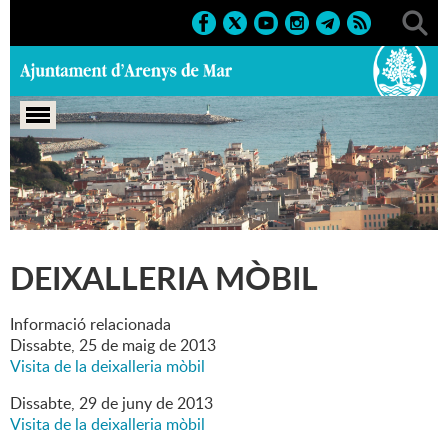
Portada
>
Marcs
>
2014
>
Societat
>
Deixalleria mòbil
DEIXALLERIA MÒBIL
Informació relacionada
Dissabte,
25
de
maig
de
2013
Visita de la deixalleria mòbil
Dissabte,
29
de
juny
de
2013
Visita de la deixalleria mòbil