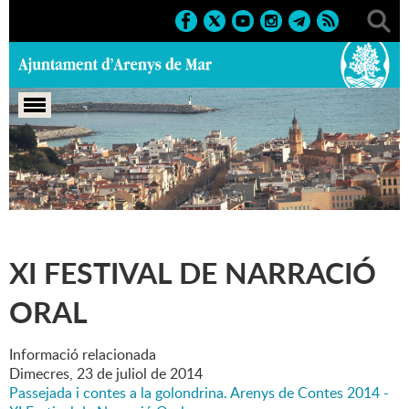
Portada
>
Marcs
>
2014
>
Culturals
>
XI Festival de
Narració Oral
XI FESTIVAL DE NARRACIÓ
ORAL
Informació relacionada
Dimecres,
23
de
juliol
de
2014
Passejada i contes a la golondrina. Arenys de Contes 2014 -