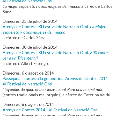
XI Festival de Narració Oral
La mujer esqueleto i otras mujeres del mundo
a càrec de Carlos
Sàez
Dimecres,
23
de
juliol
de
2014
Arenys de Contes - XI Festival de Narració Oral.
La Mujer
esqueleto y otras mujeres del mundo
a càrrec de Carlos Sáez
Dimecres,
30
de
juliol
de
2014
Arenys de Contes - XI Festival de Narració Oral.
300 contes
per a un Tricentenari
a càrrec d'Albert Estengre
Dimecres,
6
d'
agost
de
2014
Passejada i contes a la golondrina. Arenys de Contes 2014 -
XI Festival de Narració Oral
Llegendes de quan el bon Jesús i Sant Pere anaven pel món
(contes tradicionals mallorquins) a càrrec de Caterina Valriu
Dimecres,
6
d'
agost
de
2014
Arenys de Contes 2014 - XI Festival de Narració Oral
Llegendes de quan el bon Jesús i Sant Pere anaven pel món