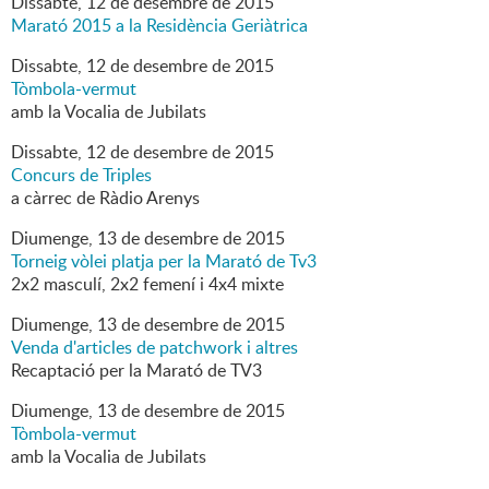
Dissabte,
12
de
desembre
de
2015
Marató 2015 a la Residència Geriàtrica
Dissabte,
12
de
desembre
de
2015
Tòmbola-vermut
amb la Vocalia de Jubilats
Dissabte,
12
de
desembre
de
2015
Concurs de Triples
a càrrec de Ràdio Arenys
Diumenge,
13
de
desembre
de
2015
Torneig vòlei platja per la Marató de Tv3
2x2 masculí, 2x2 femení i 4x4 mixte
Diumenge,
13
de
desembre
de
2015
Venda d'articles de patchwork i altres
Recaptació per la Marató de TV3
Diumenge,
13
de
desembre
de
2015
Tòmbola-vermut
amb la Vocalia de Jubilats