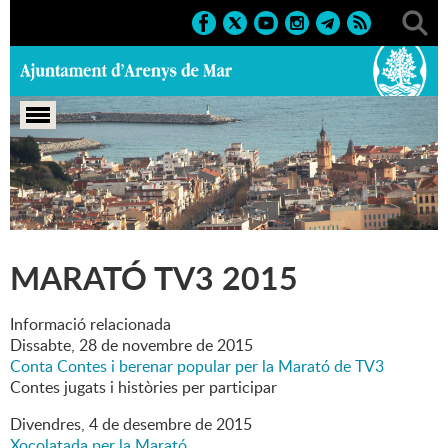
Portada
>
Marcs
>
2015
>
Culturals
>
Marató TV3 2015
MARATÓ TV3 2015
Informació relacionada
Dissabte,
28
de
novembre
de
2015
Conta Contes i berenar popular per la Marató de TV3
Contes jugats i històries per participar
Divendres,
4
de
desembre
de
2015
Xocolatada per la Marató