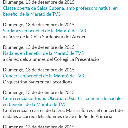
Diumenge,
13
de
desembre
de
2015
Classe oberta de Salsa Cubana, amb professors natius, en
benefici de la Marató de TV3
Diumenge,
13
de
desembre
de
2015
Sardanes en benefici de la Marató de TV3
a càrrec de la Colla Sardanista de l'Ateneu
Diumenge,
13
de
desembre
de
2015
Nadales en benefici de la Marató de TV3
a càrrec dels alumnes del Col·legi La Presentació
Diumenge,
13
de
desembre
de
2015
Concert en benefici de la Marató de TV3
Orquestrina Synerenca i acordions
Diumenge,
13
de
desembre
de
2015
Conferència col·loqui:
Obesitat i diabetis
i concert de nadales
en benefici de la Marató de TV3
Conferència a càrrec de la Dra. Marisa Torres i el concert de
nadales a càrrec dels alumnes de 5è i de 6è de Primària
Diumenge,
13
de
desembre
de
2015