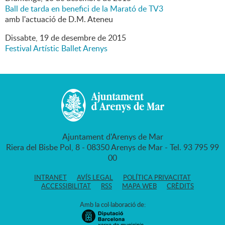
Ball de tarda en benefici de la Marató de TV3
amb l'actuació de D.M. Ateneu
Dissabte,
19
de
desembre
de
2015
Festival Artístic Ballet Arenys
Ajuntament d'Arenys de Mar
Riera del Bisbe Pol, 8 - 08350 Arenys de Mar - Tel. 93 795 99
00
INTRANET
AVÍS LEGAL
POLÍTICA PRIVACITAT
ACCESSIBILITAT
RSS
MAPA WEB
CRÈDITS
Amb la col·laboració de: