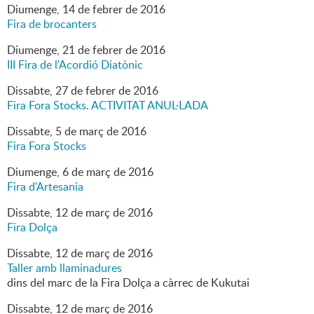
Diumenge,
14
de
febrer
de
2016
Fira de brocanters
Diumenge,
21
de
febrer
de
2016
III Fira de l'Acordió Diatònic
Dissabte,
27
de
febrer
de
2016
Fira Fora Stocks. ACTIVITAT ANUL·LADA
Dissabte,
5
de
març
de
2016
Fira Fora Stocks
Diumenge,
6
de
març
de
2016
Fira d'Artesania
Dissabte,
12
de
març
de
2016
Fira Dolça
Dissabte,
12
de
març
de
2016
Taller amb llaminadures
dins del marc de la Fira Dolça a càrrec de Kukutai
Dissabte,
12
de
març
de
2016