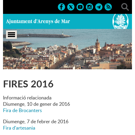
Portada
>
Marcs
>
2016
>
Culturals
>
Fires 2016
FIRES 2016
Informació relacionada
Diumenge,
10
de
gener
de
2016
Fira de Brocanters
Diumenge,
7
de
febrer
de
2016
Fira d'artesania