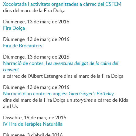
Xocolatada i activitats organitzades a càrrec del CSFEM
dins del marc de la Fira Dolça
Diumenge,
13
de
març
de
2016
Fira Dolça
Diumenge,
13
de
març
de
2016
Fira de Brocanters
Diumenge,
13
de
març
de
2016
Narració de contes:
Les aventures del gat de la cuina del
convent
a càrrec de l'Albert Estengre dins el marc de la Fira Dolça
Diumenge,
13
de
març
de
2016
Narració d'un conte en anglès:
Gina Ginger’s Birthday
dins del marc de la Fira Dolça un
storytime
a càrrec de Kids
and Us
Dissabte,
19
de
març
de
2016
IV Fira de Teràpies Naturàlia
Diumenge,
3
d'
abril
de
2016