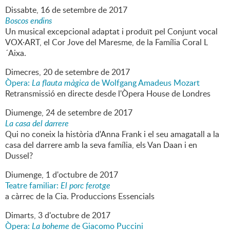
Dissabte,
16
de
setembre
de
2017
Boscos endins
Un musical excepcional adaptat i produït pel Conjunt vocal
VOX·ART, el Cor Jove del Maresme, de la Família Coral L
´Aixa.
Dimecres,
20
de
setembre
de
2017
Òpera:
La flauta màgica
de Wolfgang Amadeus Mozart
Retransmissió en directe desde l'Òpera House de Londres
Diumenge,
24
de
setembre
de
2017
La casa del darrere
Qui no coneix la història d'Anna Frank i el seu amagatall a la
casa del darrere amb la seva família, els Van Daan i en
Dussel?
Diumenge,
1
d'
octubre
de
2017
Teatre familiar:
El porc ferotge
a càrrec de la Cia. Produccions Essencials
Dimarts,
3
d'
octubre
de
2017
Òpera:
La boheme
de Giacomo Puccini