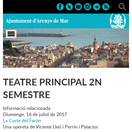
Portada
>
Marcs
>
2017
>
Teatre Principal 2n semestre
TEATRE PRINCIPAL 2N
SEMESTRE
Informació relacionada
Diumenge,
16
de
juliol
de
2017
La Corte del Farón
Una opereta de Vicente Lleó i Perrin i Palacios