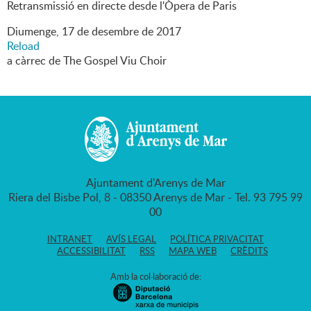
Retransmissió en directe desde l'Òpera de Paris
Diumenge,
17
de
desembre
de
2017
Reload
a càrrec de The Gospel Viu Choir
Ajuntament d'Arenys de Mar
Riera del Bisbe Pol, 8 - 08350 Arenys de Mar - Tel. 93 795 99
00
INTRANET
AVÍS LEGAL
POLÍTICA PRIVACITAT
ACCESSIBILITAT
RSS
MAPA WEB
CRÈDITS
Amb la col·laboració de: