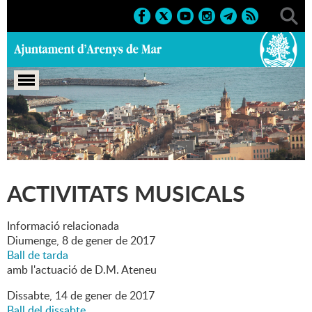
Portada
>
Marcs
>
2017
>
Activitats musicals
ACTIVITATS MUSICALS
Informació relacionada
Diumenge,
8
de
gener
de
2017
Ball de tarda
amb l'actuació de D.M. Ateneu
Dissabte,
14
de
gener
de
2017
Ball del dissabte