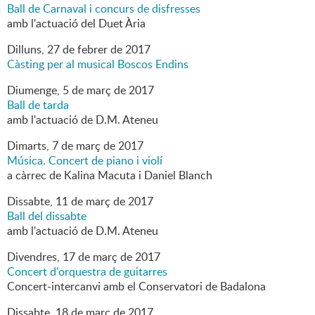
Ball de Carnaval i concurs de disfresses
amb l'actuació del Duet Ària
Dilluns,
27
de
febrer
de
2017
Càsting per al musical Boscos Endins
Diumenge,
5
de
març
de
2017
Ball de tarda
amb l'actuació de D.M. Ateneu
Dimarts,
7
de
març
de
2017
Música. Concert de piano i violí
a càrrec de Kalina Macuta i Daniel Blanch
Dissabte,
11
de
març
de
2017
Ball del dissabte
amb l'actuació de D.M. Ateneu
Divendres,
17
de
març
de
2017
Concert d'orquestra de guitarres
Concert-intercanvi amb el Conservatori de Badalona
Dissabte,
18
de
març
de
2017