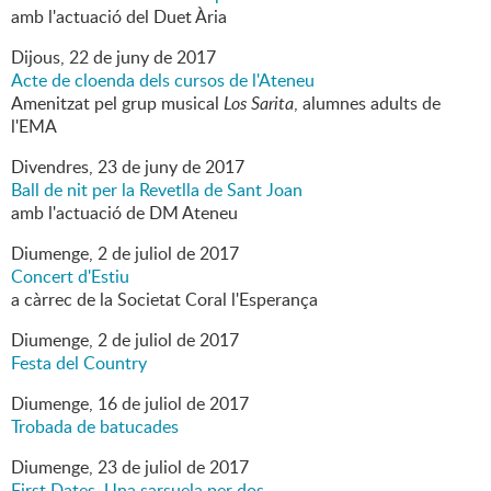
amb l'actuació del Duet Ària
Dijous,
22
de
juny
de
2017
Acte de cloenda dels cursos de l'Ateneu
Amenitzat pel grup musical
Los Sarita
, alumnes adults de
l'EMA
Divendres,
23
de
juny
de
2017
Ball de nit per la Revetlla de Sant Joan
amb l'actuació de DM Ateneu
Diumenge,
2
de
juliol
de
2017
Concert d'Estiu
a càrrec de la Societat Coral l'Esperança
Diumenge,
2
de
juliol
de
2017
Festa del Country
Diumenge,
16
de
juliol
de
2017
Trobada de batucades
Diumenge,
23
de
juliol
de
2017
First Dates. Una sarsuela per dos