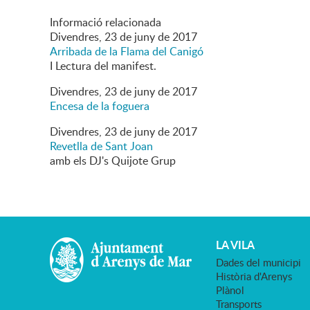
Informació relacionada
Divendres,
23
de
juny
de
2017
Arribada de la Flama del Canigó
I Lectura del manifest.
Divendres,
23
de
juny
de
2017
Encesa de la foguera
Divendres,
23
de
juny
de
2017
Revetlla de Sant Joan
amb els DJ's Quijote Grup
LA VILA
Dades del municipi
Història d'Arenys
Plànol
Transports