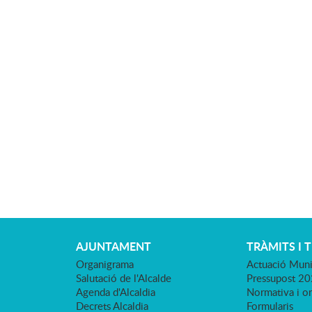
AJUNTAMENT
TRÀMITS I 
Organigrama
Actuació Muni
Salutació de l'Alcalde
Pressupost 2
Agenda d'Alcaldia
Normativa i o
Decrets Alcaldia
Formularis