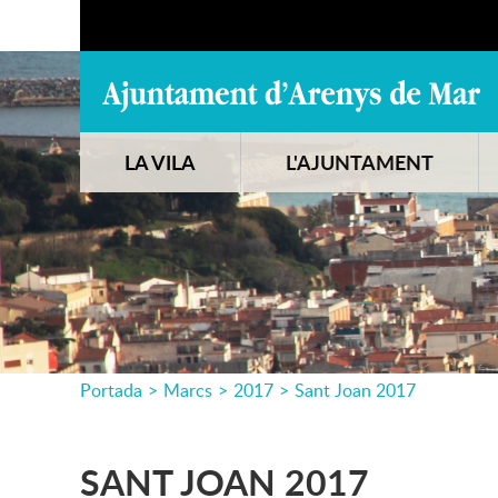
LA VILA
L'AJUNTAMENT
Portada
>
Marcs
>
2017
>
Sant Joan 2017
SANT JOAN 2017