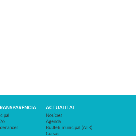
TRANSPARÈNCIA
ACTUALITAT
cipal
Notícies
026
Agenda
rdenances
Butlletí municipal (ATR)
Cursos