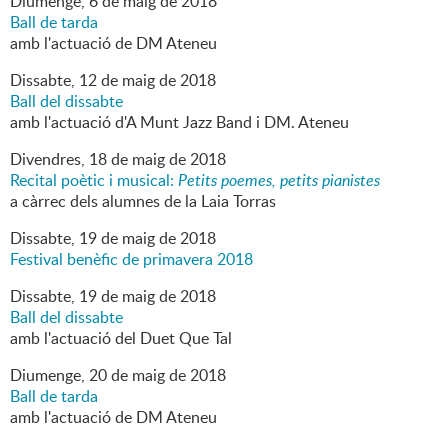
Diumenge,
6
de
maig
de
2018
Ball de tarda
amb l'actuació de DM Ateneu
Dissabte,
12
de
maig
de
2018
Ball del dissabte
amb l'actuació d'A Munt Jazz Band i DM. Ateneu
Divendres,
18
de
maig
de
2018
Recital poètic i musical:
Petits poemes, petits pianistes
a càrrec dels alumnes de la Laia Torras
Dissabte,
19
de
maig
de
2018
Festival benèfic de primavera 2018
Dissabte,
19
de
maig
de
2018
Ball del dissabte
amb l'actuació del Duet Que Tal
Diumenge,
20
de
maig
de
2018
Ball de tarda
amb l'actuació de DM Ateneu