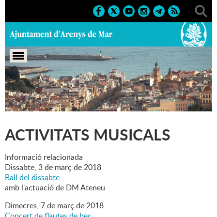
Portada
>
Marcs
>
2018
>
Activitats musicals
ACTIVITATS MUSICALS
Informació relacionada
Dissabte,
3
de
març
de
2018
Ball del dissabte
amb l'actuació de DM Ateneu
Dimecres,
7
de
març
de
2018
Concert de flautes de bec