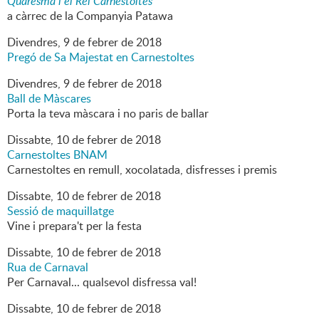
Quaresma i el Rei Carnestoltes
a càrrec de la Companyia Patawa
Divendres,
9
de
febrer
de
2018
Pregó de Sa Majestat en Carnestoltes
Divendres,
9
de
febrer
de
2018
Ball de Màscares
Porta la teva màscara i no paris de ballar
Dissabte,
10
de
febrer
de
2018
Carnestoltes BNAM
Carnestoltes en remull, xocolatada, disfresses i premis
Dissabte,
10
de
febrer
de
2018
Sessió de maquillatge
Vine i prepara't per la festa
Dissabte,
10
de
febrer
de
2018
Rua de Carnaval
Per Carnaval... qualsevol disfressa val!
Dissabte,
10
de
febrer
de
2018