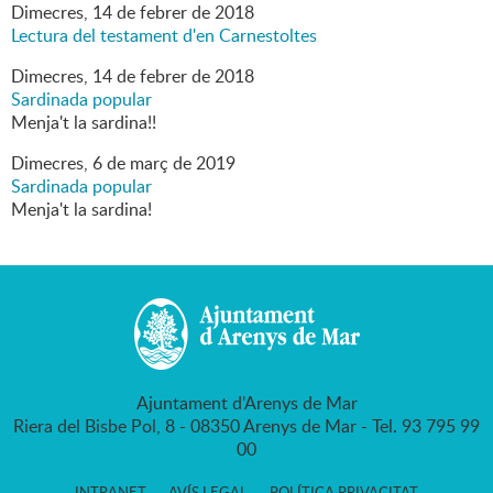
Dimecres,
14
de
febrer
de
2018
Lectura del testament d'en Carnestoltes
Dimecres,
14
de
febrer
de
2018
Sardinada popular
Menja't la sardina!!
Dimecres,
6
de
març
de
2019
Sardinada popular
Menja't la sardina!
Ajuntament d'Arenys de Mar
Riera del Bisbe Pol, 8 - 08350 Arenys de Mar - Tel. 93 795 99
00
INTRANET
AVÍS LEGAL
POLÍTICA PRIVACITAT