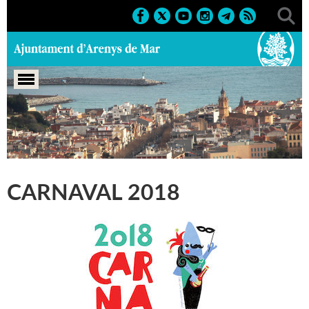
Portada
>
Marcs
>
2018
>
Carnaval 2018
CARNAVAL 2018