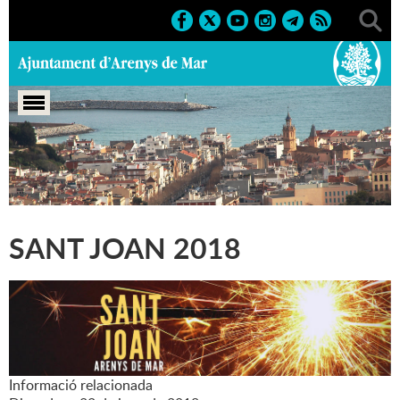
Portada
>
Marcs
>
2018
>
Sant Joan 2018
SANT JOAN 2018
Informació relacionada