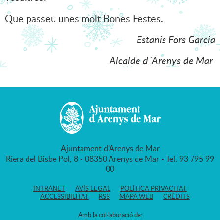
Que passeu unes molt Bones Festes.
Estanis Fors Garcia
Alcalde d´Arenys de Mar
Ajuntament d'Arenys de Mar
Riera del Bisbe Pol, 8 - 08350 Arenys de Mar - Tel. 93 795 99
00
INTRANET
AVÍS LEGAL
POLÍTICA PRIVACITAT
ACCESSIBILITAT
RSS
MAPA WEB
CRÈDITS
Amb la col·laboració de: