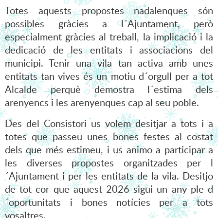
Totes aquests propostes nadalenques són
possibles gràcies a l´Ajuntament, però
especialment gràcies al treball, la implicació i la
dedicació de les entitats i associacions del
municipi. Tenir una vila tan activa amb unes
entitats tan vives és un motiu d´orgull per a tot
Alcalde perquè demostra l´estima dels
arenyencs i les arenyenques cap al seu poble.
Des del Consistori us volem desitjar a tots i a
totes que passeu unes bones festes al costat
dels que més estimeu, i us animo a participar a
les diverses propostes organitzades per l
´Ajuntament i per les entitats de la vila. Desitjo
de tot cor que aquest 2026 sigui un any ple d
´oportunitats i bones notícies per a tots
vosaltres.