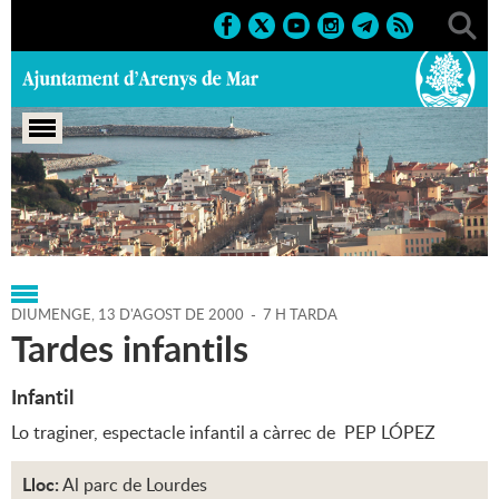
Portada
>
Regidories
>
Cultura
>
Agenda
>
13-08-2000
DIUMENGE,
13
D'
AGOST
DE
2000
-
7 H TARDA
Tardes infantils
Infantil
Lo traginer, espectacle infantil a càrrec de PEP LÓPEZ
Lloc:
Al parc de Lourdes