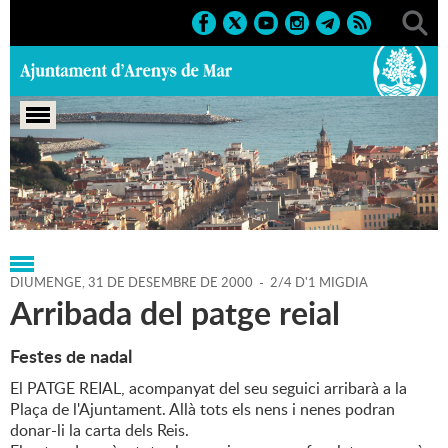
Portada
>
Regidories
>
Cultura
>
Agenda
>
31-12-2000
DIUMENGE,
31
DE
DESEMBRE
DE
2000
-
2/4 D'1 MIGDIA
Arribada del patge reial
Festes de nadal
El PATGE REIAL, acompanyat del seu seguici arribarà a la
Plaça de l'Ajuntament. Allà tots els nens i nenes podran
donar-li la carta dels Reis.